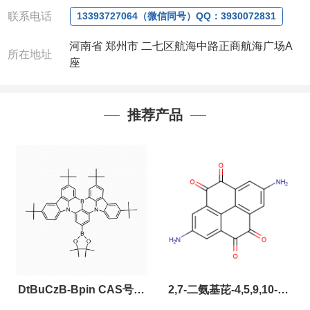
联系人：杨经理(欢迎致电或者QQ、微
联系电话
13393727064（微信同号）QQ：3930072831
信联系)
注：店铺内只有部分产品，如需其他产品也可
河南省 郑州市 二七区航海中路正商航海广场A
所在地址
咨询定制！
座
以下是公司部分现货产品，同类也均可提供，
有需要也可联系。
推荐产品
DtBuCzB-Bpin CAS号：
2,7-二氨基芘-4,5,9,10-四