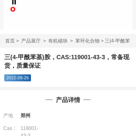
首页
>
产品展厅
>
有机砌块
>
苯环化合物
> 三(4-甲酰苯
基)胺，CAS:119001...
三(4-甲酰苯基)胺，CAS:119001-43-3，常备现
货，质量保证
2022-09-26
产品详情
产地
郑州
Cas：
119001-
43-3