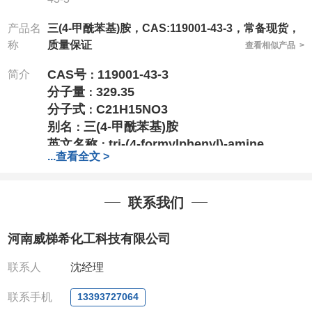
产品名
三(4-甲酰苯基)胺，CAS:119001-43-3，常备现货，
称
质量保证
查看相似产品 >
CAS号
119001-43-3
简介
：
分子量
329.35
：
分子式
C21H15NO3
：
别名
三
(4-甲酰苯基)胺
：
英文名称
tri-(4-formylphenyl)-amine
：
...
查看全文 >
竭诚欢迎您来电来访
,结成长期、稳定、广泛的
战略合作关系,携手共创美好未来!
专业、专注、专诚的为化学出力
!
联系我们
针对高校或者国家科研单位
,可以先发货,后付
款,产品质量好,价格好,售后服务更好!!选择阿
河南威梯希化工科技有限公司
尔法,会让您事半功倍!!!
电话
:13393727064（微信）
联系人
沈经理
0371-63377391、
联系手机
13393727064
QQ:3930072831