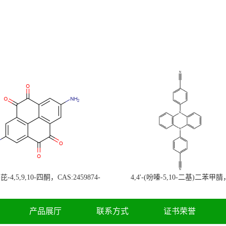
-4,5,9,10-四酮，CAS:2459874-
4,4'-(吩嗪-5,10-二基)二苯甲腈
，现货促销，可分装，高校研究所 先
CAS:1638702-80-3，常备现货，
发后付
高校研究所 先发后付
产品展厅
联系方式
证书荣誉