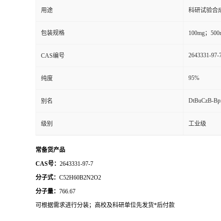
用途
科研试验合
包装规格
100mg；50
2643331-97-
CAS编号
95%
纯度
DtBuCzB-Bp
别名
级别
工业级
常备货产品
CAS号：
2643331-97-7
分子式：
C52H60B2N2O2
分子量：
766.67
可根据需求进行分装；
高校及科研单位先发货
*
后付款