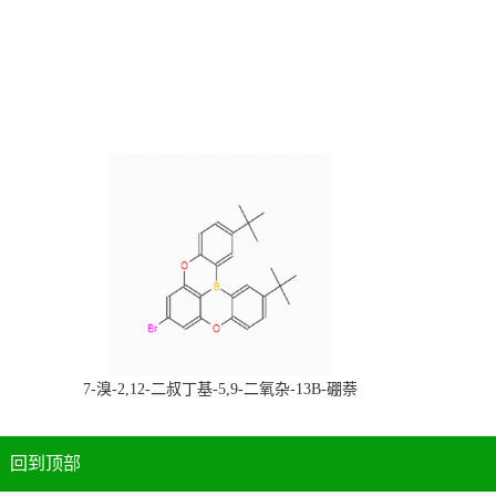
，
7-溴-2,12-二叔丁基-5,9-二氧杂-13B-硼萘
科研产品，
[3,2,1-DE]蒽，CAS:2378498-93-0，常备现
货，按需分装，高校研究所 先发后付
回到顶部