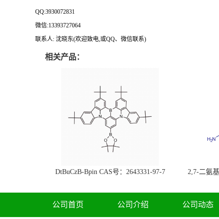
QQ:3930072831
微信
:13393727064
联系人
: 沈晓东(
欢迎致电
,
或
QQ
、微信联系
)
相关产品：
DtBuCzB-Bpin CAS号：2643331-97-7
2,7-二氨基芘
51-0
公司首页
公司介绍
公司动态