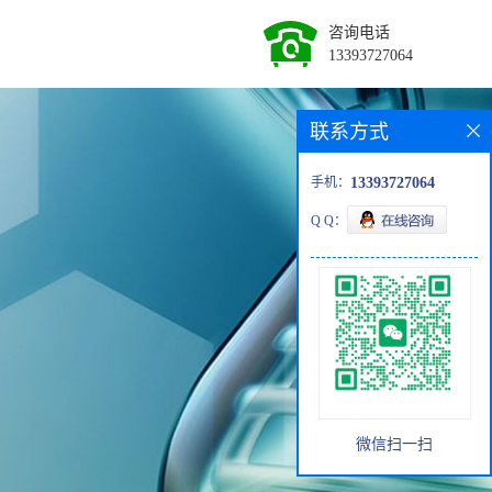
咨询电话
13393727064
联系方式
手机：
13393727064
Q Q：
微信扫一扫