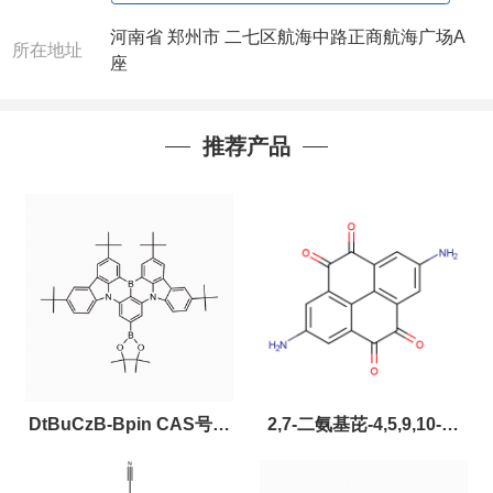
注：店铺内只有部分产品，如需其他产品也可
咨询定制！
河南省 郑州市 二七区航海中路正商航海广场A
所在地址
以下是公司部分现货产品，同类也均可提供，
座
有需要也可联系。
推荐产品
DtBuCzB-Bpin CAS号：
2,7-二氨基芘-4,5,9,10-四
2643331-97-7
酮，CAS:2459874-51-0，