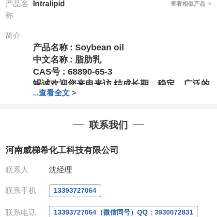
产品名
Intralipid
查看相似产品 >
称
简介
产品名称
:
Soybean oil
中文名称
:
脂肪乳
CAS号 : 68890-65-3
竭诚欢迎您来电来访
,结成长期、稳定、广泛的
...
查看全文 >
战略合作关系,携手共创美好未来!
专业、专注、专诚的为化学出力
!
针对高校或者国家科研单位
,可以先发货,后付
联系我们
款,产品质量好,价格好,售后服务更好!!选择阿
尔法,会让您事半功倍!!!
河南威梯希化工科技有限公司
电话
:13393727064（微信）
0371-63377391、
联系人
沈经理
QQ:3930072831
联系手机
13393727064
联系人：周经理
(欢迎致电或者QQ、微
信联系)
联系电话
13393727064（微信同号）QQ：3930072831