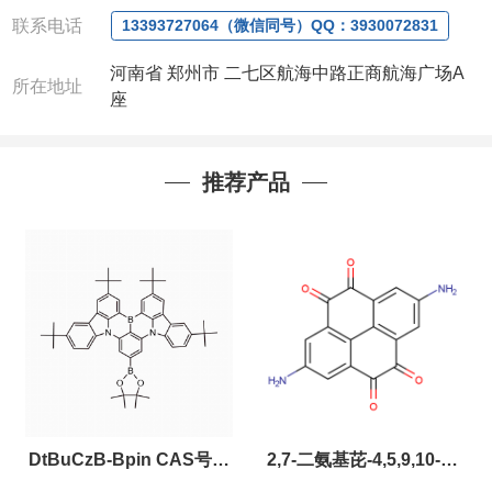
信联系)
联系电话
13393727064（微信同号）QQ：3930072831
注：店铺内只有部分产品，如需其他产品也可
咨询定制！
河南省 郑州市 二七区航海中路正商航海广场A
所在地址
以下是公司部分现货产品，同类也均可提供，
座
有需要也可联系。
推荐产品
DtBuCzB-Bpin CAS号：
2,7-二氨基芘-4,5,9,10-四