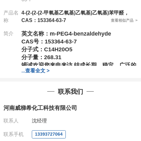
产品名
4-(2-(2-(2-甲氧基乙氧基)乙氧基)乙氧基)苯甲醛，
称
CAS：153364-63-7
查看相似产品 >
英文名称：
m-PEG4-benzaldehyde
简介
CAS号：153364-63-7
分子式：
C14H20O5
分子量：
268.31
竭诚欢迎您来电来访
,结成长期、稳定、广泛的
...
查看全文 >
战略合作关系,携手共创美好未来!
专业、专注、专诚的为化学出力
!
针对高校或者国家科研单位
,可以先发货,后付
联系我们
款,产品质量好,价格好,售后服务更好!!选择阿
尔法,会让您事半功倍!!!
河南威梯希化工科技有限公司
电话
:13393727064（微信）
0371-63377391、
联系人
沈经理
QQ:3930072831
联系手机
13393727064
联系人：杨经理
(欢迎致电或者QQ、微