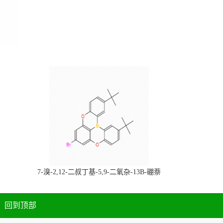
，
7-溴-2,12-二叔丁基-5,9-二氧杂-13B-硼萘
科研产品，
[3,2,1-DE]蒽，CAS:2378498-93-0，常备现
货，按需分装，高校研究所 先发后付
回到顶部