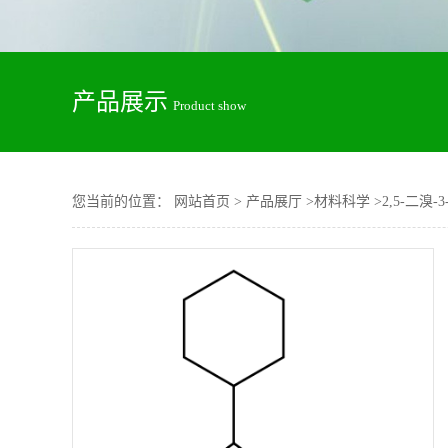
产品展示
Product show
您当前的位置：
网站首页
>
产品展厅
>
材料科学
>
2,5-二溴-