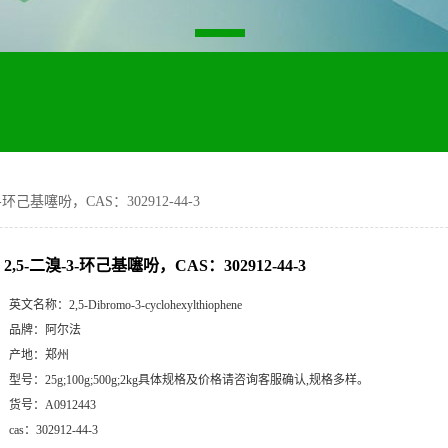
3-环己基噻吩，CAS：302912-44-3
2,5-二溴-3-环己基噻吩，CAS：302912-44-3
英文名称：
2,5-Dibromo-3-cyclohexylthiophene
品牌：
阿尔法
产地：
郑州
型号：
25g;100g;500g;2kg具体规格及价格请咨询客服确认,规格多样。
货号：
A0912443
cas：
302912-44-3