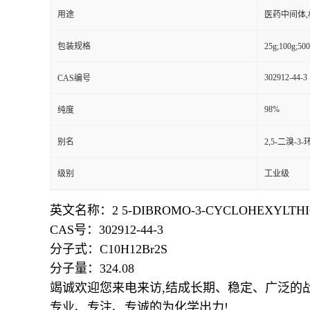
用途
医药中间体
包装规格
25g;100
302912-44-3
CAS编号
98%
纯度
别名
2,5-二溴-
级别
工业级
英文名称：
2 5-DIBROMO-3-CYCLOHEXYLTHI
CAS号：302912-44-3
分子式：
C10H12Br2S
分子量：
324.08
竭诚欢迎您来电来访
,结成长期、稳定、广泛的
专业、专注、专诚的为化学出力
!