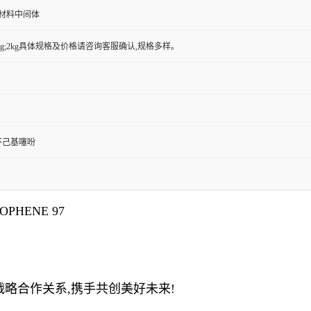
,材料中间体
g;500g;2kg具体规格及价格请咨询客服确认,规格多样。
3-环己基噻吩
OPHENE 97
战略合作关系,携手共创美好未来!