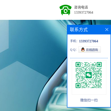
咨询电话
13393727064
联系方式
手机：
13393727064
Q Q：
微信扫一扫