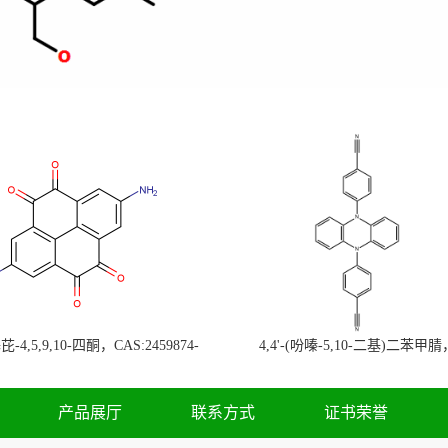
-4,5,9,10-四酮，CAS:2459874-
4,4'-(吩嗪-5,10-二基)二苯甲腈
，现货促销，可分装，高校研究所 先
CAS:1638702-80-3，常备现货，
发后付
高校研究所 先发后付
产品展厅
联系方式
证书荣誉