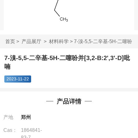
首页
>
产品展厅
>
材料科学
> 7-溴-5,5-二辛基-5H-二噻吩
并[...
7-溴-5,5-二辛基-5H-二噻吩并[3,2-B:2',3'-D]吡
喃
2023-11-22
产品详情
产地
郑州
Cas：
1864841-
83-7