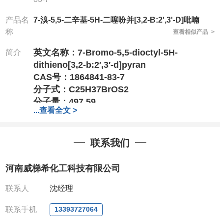
产品名
7-溴-5,5-二辛基-5H-二噻吩并[3,2-B:2',3'-D]吡喃
称
查看相似产品 >
英文名称：
7-Bromo-5,5-dioctyl-5H-
简介
dithieno[3,2-b:2′,3′-d]pyran
CAS号：1864841-83-7
分子式：
C25H37BrOS2
分子量：
497.59
...
查看全文 >
竭诚欢迎您来电来访
,结成长期、稳定、广泛的
战略合作关系,携手共创美好未来!
联系我们
专业、专注、专诚的为化学出力
!
针对高校或者国家科研单位
,可以先发货,后付
河南威梯希化工科技有限公司
款,产品质量好,价格好,售后服务更好!!选择阿
尔法,会让您事半功倍!!!
联系人
沈经理
电话
:13393727064（微信）
联系手机
13393727064
0371-63377391、