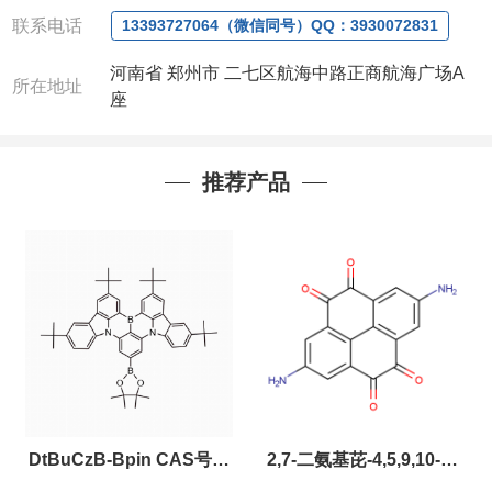
QQ:3930072831
联系电话
13393727064（微信同号）QQ：3930072831
联系人：周经理
(欢迎致电或者QQ、微
信联系)
河南省 郑州市 二七区航海中路正商航海广场A
所在地址
注：店铺内只有部分产品，如需其他产品也可
座
咨询定制！
以下是公司部分现货产品，同类也均可提供，
有需要也可联系。
推荐产品
DtBuCzB-Bpin CAS号：
2,7-二氨基芘-4,5,9,10-四