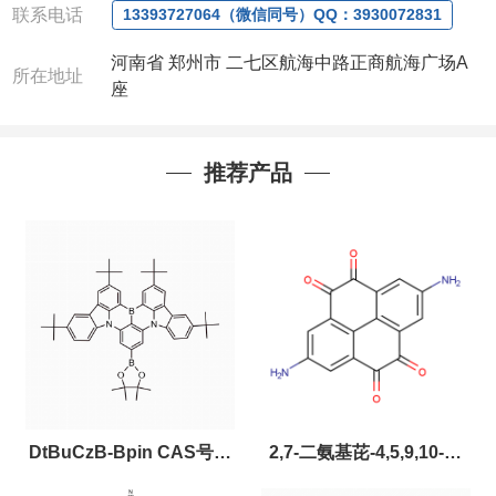
联系电话
13393727064（微信同号）QQ：3930072831
联系人：周经理
(欢迎致电或者QQ、微
信联系)
河南省 郑州市 二七区航海中路正商航海广场A
所在地址
注：店铺内只有部分产品，如需其他产品也可
座
咨询定制！
以下是公司部分现货产品，同类也均可提供，
有需要也可联系。
推荐产品
DtBuCzB-Bpin CAS号：
2,7-二氨基芘-4,5,9,10-四