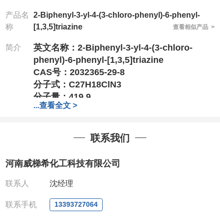
产品名
2-Biphenyl-3-yl-4-(3-chloro-phenyl)-6-phenyl-
称
[1,3,5]triazine
查看相似产品 >
英文名称：
2-Biphenyl-3-yl-4-(3-chloro-
简介
phenyl)-6-phenyl-[1,3,5]triazine
CAS号：2032365-29-8
分子式：
C27H18ClN3
分子量：
419.9
...
查看全文 >
竭诚欢迎您来电来访
,结成长期、稳定、广泛的
战略合作关系,携手共创美好未来!
联系我们
专业、专注、专诚的为化学出力
!
针对高校或者国家科研单位
,可以先发货,后付
河南威梯希化工科技有限公司
款,产品质量好,价格好,售后服务更好!!选择阿
尔法,会让您事半功倍!!!
联系人
沈经理
电话
:13393727064（微信）
联系手机
13393727064
0371-63377391、
QQ:3930072831