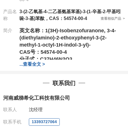
产品名
3-(2-乙氧基-4-二乙基氨基苯基)-3-(1-辛基-2-甲基吲
称
哚-3-基)苯酞，CAS：54574-00-4
查看相似产品 >
英文名称：
1(3H)-Isobenzofuranone, 3-4-
简介
(diethylamino)-2-ethoxyphenyl-3-(2-
methyl-1-octyl-1H-indol-3-yl)-
CAS号：54574-00-4
分子式：
C37H46N2O3
...
查看全文 >
分子量：
566.77
竭诚欢迎您来电来访
,结成长期、稳定、广泛的
战略合作关系,携手共创美好未来!
联系我们
专业、专注、专诚的为化学出力
!
针对高校或者国家科研单位
,可以先发货,后付
河南威梯希化工科技有限公司
款,产品质量好,价格好,售后服务更好!!选择阿
尔法,会让您事半功倍!!!
联系人
沈经理
电话
:13393727064（微信）
联系手机
13393727064
0371-63377391、