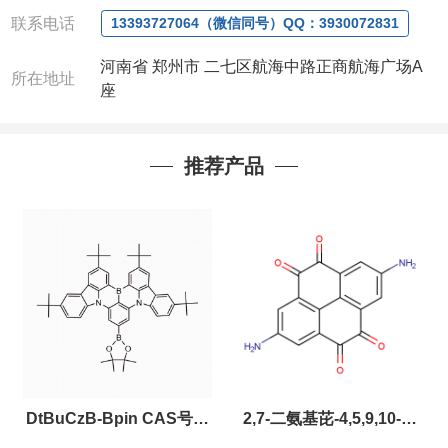
QQ:3930072831
联系电话
13393727064（微信同号）QQ：3930072831
联系人：周经理
(欢迎致电或者QQ、微
信联系)
河南省 郑州市 二七区航海中路正商航海广场A
所在地址
注：店铺内只有部分产品，如需其他产品也可
座
咨询定制！
以下是公司部分现货产品，同类也均可提供，
有需要也可联系。
推荐产品
DtBuCzB-Bpin CAS号：
2,7-二氨基芘-4,5,9,10-四