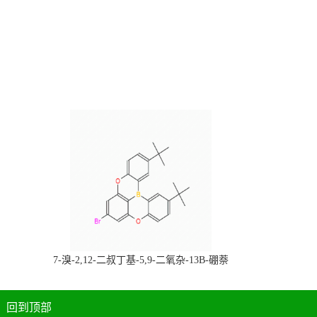
，
7-溴-2,12-二叔丁基-5,9-二氧杂-13B-硼萘
科研产品，
[3,2,1-DE]蒽，CAS:2378498-93-0，常备现
货，按需分装，高校研究所 先发后付
回到顶部