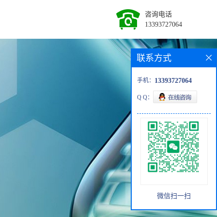
咨询电话
13393727064
联系方式
手机：
13393727064
Q Q：
微信扫一扫