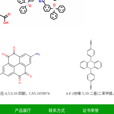
-4,5,9,10-四酮，CAS:2459874-
4,4'-(吩嗪-5,10-二基)二苯甲腈
，现货促销，可分装，高校研究所 先
CAS:1638702-80-3，常备现货，
发后付
高校研究所 先发后付
产品展厅
联系方式
证书荣誉