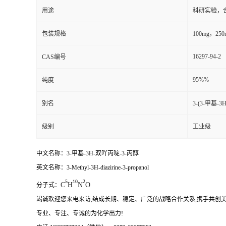
用途
科研实验，
包装规格
100mg，250m
16297-94-2
CAS编号
95%%
纯度
别名
3-(3-甲基-3
级别
工业级
中文名称：
3-甲基-3H-双吖丙啶-3-丙醇
英文名称：3-Methyl-3H-diazirine-3-propanol
5
10
2
C
H
N
O
分子式：
竭诚欢迎您来电来访
,结成长期、稳定、广泛的战略合作关系,携手共创美
专业、专注、专诚的为化学出力
!