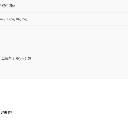
合成中间体
g，1g,5g,10g,25g
H-二氮杂-3-基)丙-1-醇
好未来!