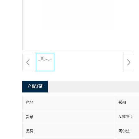
产品详请
产地
郑州
A297942
货号
品牌
阿尔法