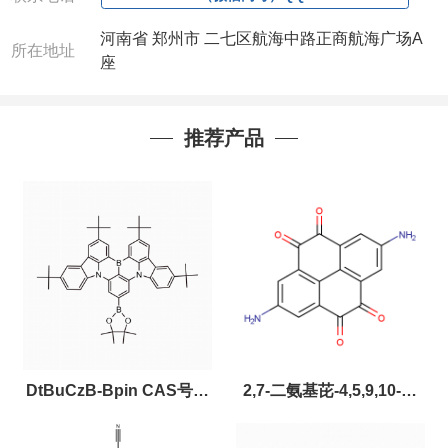
电或者QQ、微信联系)
河南省 郑州市 二七区航海中路正商航海广场A
所在地址
座
公司对高校和国家科研机构可以先发货和开票后再付
款，如果您在工作中有用到的试剂，欢迎您
随时
联
系。出现质量问题，全额退款，并承担所有运费，欢
推荐产品
迎来电咨询相关产品，具体价格和优惠请联系或电
议
。
产品质量好
,价格好,售后服务更好!!选择阿尔法
（威
梯希）
,会让您事半功倍!!!
DtBuCzB-Bpin CAS号：
2,7-二氨基芘-4,5,9,10-四
2643331-97-7
酮，CAS:2459874-51-0，