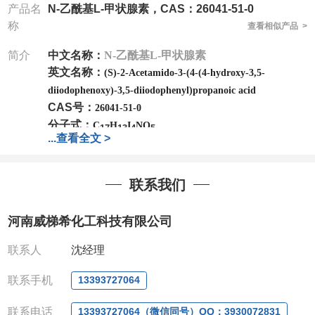
产品名
N-乙酰基L-甲状腺素，CAS：26041-51-0
称
查看相似产品 >
简介
中文名称：
N-乙酰基L-甲状腺素
英文名称：
(S)-2-Acetamido-3-(4-(4-hydroxy-3,5-
diiodophenoxy)-3,5-diiodophenyl)propanoic acid
CAS号：
26041-51-0
分子式：
C
H
I
NO
17
13
4
5
...
查看全文 >
分子量：
818.91
公司
拥有一批长期从事精细化学品开发和生产的高级
联系我们
技术人员，以及设备齐全的研发实验室和中试车间
，
店铺内只有部分产品，如需其他产品也可咨询定制！
河南威梯希化工科技有限公司
产品详细价格、规格等请直接联系：
联系人
沈经理
联系人：鲁经理
联系手机
13393727064
电话
:13393727064
/
0371-63377391
微信：13393727064
，
QQ：
3930072831 (欢迎致
联系电话
13393727064（微信同号）QQ：3930072831