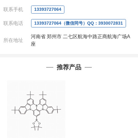
电或者QQ、微信联系)
联系手机
13393727064
公司对高校和国家科研机构可以先发货和开票后再付
款，如果您在工作中有用到的试剂，欢迎您
随时
联
联系电话
13393727064（微信同号）QQ：3930072831
系。出现质量问题，全额退款，并承担所有运费，欢
迎来电咨询相关产品，具体价格和优惠请联系或电
河南省 郑州市 二七区航海中路正商航海广场A
议
。
所在地址
座
产品质量好
,价格好,售后服务更好!!选择阿尔法
（威
梯希）
,会让您事半功倍!!!
推荐产品