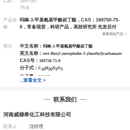
Cas：
169750-
75-8
产品名
吗啉-3-甲基氨基甲酸叔丁酯，CAS：169750-75-
称
8，常备现货，科研产品，高校研究所 先发后付
查看相似产品 >
简介
中文名称：
吗啉-3-甲基氨基甲酸叔丁酯
英文名称：
tert-Butyl (morpholin-3-ylmethyl)carbamate
CAS号：
169750-75-8
分子式：
C
H
N
O
10
20
2
3
分子量：
216.28
...
查看全文 >
公司
拥有一批长期从事精细化学品开发和生产的高级
技术人员，以及设备齐全的研发实验室和中试车间
，
店铺内只有部分产品，如需其他产品也可咨询定制！
联系我们
产品详细价格、规格等请直接联系：
联系人：杨经理
河南威梯希化工科技有限公司
电话
:13393727064
/
0371-63377391
微信：13393727064
，
QQ：
3930072831 (欢迎致
联系人
沈经理