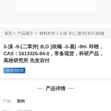
首页
>
产品展厅
>
材料科学
> 3-溴 -9-(二苯并[ B,D ]呋喃
-...
3-溴 -9-(二苯并[ B,D ]呋喃 -3-基) -9H- 咔唑，
CAS：1613325-84-0，常备现货，科研产品，
高校研究所 先发后付
2024-03-05
产品详情
产地
郑州