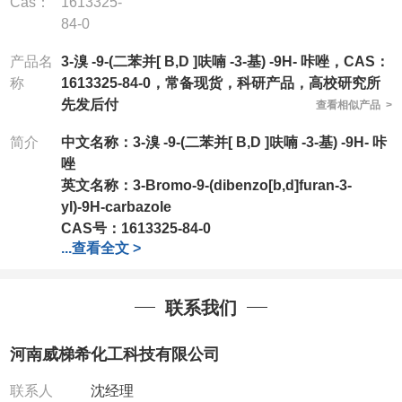
Cas：
1613325-
84-0
产品名
3-溴 -9-(二苯并[ B,D ]呋喃 -3-基) -9H- 咔唑，CAS：
称
1613325-84-0，常备现货，科研产品，高校研究所
先发后付
查看相似产品 >
简介
中文名称：
3-溴 -9-(二苯并[ B,D ]呋喃 -3-基) -9H- 咔
唑
英文名称：3-Bromo-9-(dibenzo[b,d]furan-3-
yl)-9H-carbazole
CAS号：1613325-84-0
...
查看全文 >
分子式：C
H
BrNO
24
14
分子量：412.28
公司
拥有一批长期从事精细化学品开发和生产的高级
联系我们
技术人员，以及设备齐全的研发实验室和中试车间
，
店铺内只有部分产品，如需其他产品也可咨询定制！
河南威梯希化工科技有限公司
产品详细价格、规格等请直接联系：
联系人：杨经理
联系人
沈经理