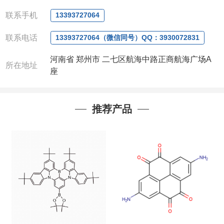
电话
:13393727064
/
0371-63377391
微信：13393727064
，
QQ：
3930072831 (欢迎致
联系手机
13393727064
电或者QQ、微信联系)
联系电话
公司对高校和国家科研机构可以先发货和开票后再付
13393727064（微信同号）QQ：3930072831
款，如果您在工作中有用到的试剂，欢迎您
随时
联
河南省 郑州市 二七区航海中路正商航海广场A
系。出现质量问题，全额退款，并承担所有运费，欢
所在地址
座
迎来电咨询相关产品，具体价格和优惠请联系或电
议
。
产品质量好
,价格好,售后服务更好!!选择阿尔法
（威
推荐产品
梯希）
,会让您事半功倍!!!