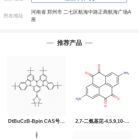
迎来电咨询相关产品，具体价格和优惠请联系或电
河南省 郑州市 二七区航海中路正商航海广场A
议
。
所在地址
座
产品质量好
,价格好,售后服务更好!!选择阿尔法
（威
梯希）
,会让您事半功倍!!!
以下是公司部分现货产品，同类也均可提供，有需要也可联系!
推荐产品
DtBuCzB-Bpin CAS号：
2,7-二氨基芘-4,5,9,10-四
2643331-97-7
酮，CAS:2459874-51-0，