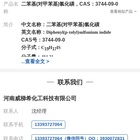
产品名
二苯基(对甲苯基)氯化磺，CAS：3744-09-0
称
查看相似产品 >
简介
中文名称：
二苯基(对甲苯基)氯化磺
英文名称：
Diphenyl(p-tolyl)sulfonium iodide
CAS号：3744-09-0
分子式：
C
H
IS
19
17
分子量：
404.31
...
查看全文 >
公司
拥有一批长期从事精细化学品开发和生产的高级
技术人员，以及设备齐全的研发实验室和中试车间
，
店铺内只有部分产品，如需其他产品也可咨询定制！
联系我们
产品详细价格、规格等请直接联系：
联系人：吴经理
河南威梯希化工科技有限公司
电话
:13393727064
/
0371-63377391
微信：13393727064
，
QQ：
3930072831 (欢迎致
联系人
沈经理
电或者QQ、微信联系)
公司对高校和国家科研机构可以先发货和开票后再付
联系手机
13393727064
款，如果您在工作中有用到的试剂，欢迎您
随时
联
联系电话
13393727064（微信同号）QQ：3930072831
系。出现质量问题，全额退款，并承担所有运费，欢