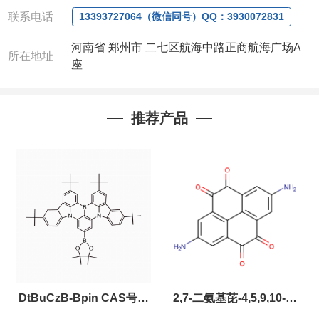
公司对高校和国家科研机构可以先发货和开票后再付
联系电话
款，如果您在工作中有用到的试剂，欢迎您
随时
联
13393727064（微信同号）QQ：3930072831
系。出现质量问题，全额退款，并承担所有运费，欢
河南省 郑州市 二七区航海中路正商航海广场A
迎来电咨询相关产品，具体价格和优惠请联系或电
所在地址
座
议
。
产品质量好
,价格好,售后服务更好!!选择阿尔法
（威
梯希）
,会让您事半功倍!!!
推荐产品
以下是公司部分现货产品，同类也均可提供，有需要
也可联系!
DtBuCzB-Bpin CAS号：
2,7-二氨基芘-4,5,9,10-四