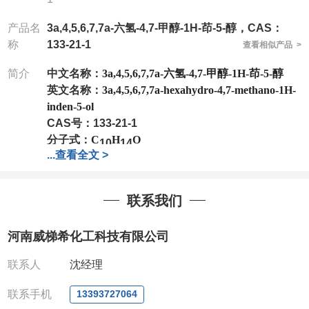
产品名
3a,4,5,6,7,7a-六氢-4,7-甲醇-1H-茚-5-醇，CAS：
称
133-21-1
查看相似产品 >
简介
中文名称：
3a,4,5,6,7,7a-六氢-4,7-甲醇-1H-茚-5-醇
英文名称：
3a,4,5,6,7,7a-hexahydro-4,7-methano-1H-
inden-5-ol
CAS号：133-21-1
分子式：
C
H
O
10
14
...
查看全文 >
分子量：
150.22
公司
拥有一批长期从事精细化学品开发和生产的高级
技术人员，以及设备齐全的研发实验室和中试车间
，
联系我们
店铺内只有部分产品，如需其他产品也可咨询定制！
产品详细价格、规格等请直接联系：
河南威梯希化工科技有限公司
联系人：张经理
电话
:13393727064
/
0371-63377391
联系人
沈经理
微信：13393727064
，
QQ：
3930072831 (欢迎致
电或者QQ、微信联系)
联系手机
13393727064