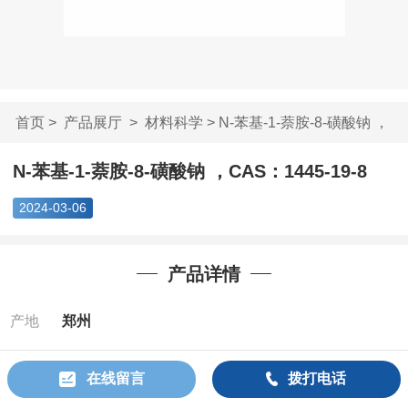
首页
>
产品展厅
>
材料科学
> N-苯基-1-萘胺-8-磺酸钠 ，
CAS...
N-苯基-1-萘胺-8-磺酸钠 ，CAS：1445-19-8
2024-03-06
产品详情
产地
郑州
Cas：
1445-
在线留言
拨打电话
19-8