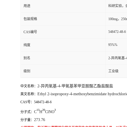
用途
科研实验，
包装规格
100mg，250m
548472-48-6
CAS编号
95%%
纯度
别名
2-异丙氧基
级别
工业级
2-异丙氧基-4-甲氧基苯甲亚胺酸乙酯盐酸盐
中文名称：
Ethyl 2-isopropoxy-4-methoxybenzimidate hydrochlori
英文名称：
CAS号：548472-48-6
13
20
3
C
H
ClNO
分子式：
273.76
分子量：