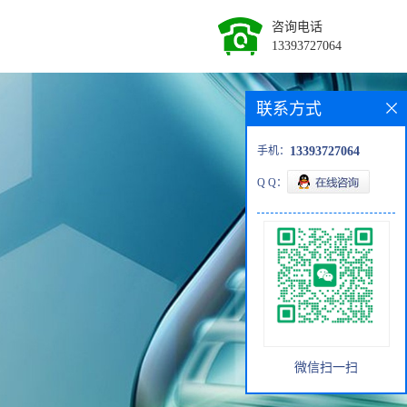
咨询电话
13393727064
联系方式
手机：
13393727064
Q Q：
微信扫一扫