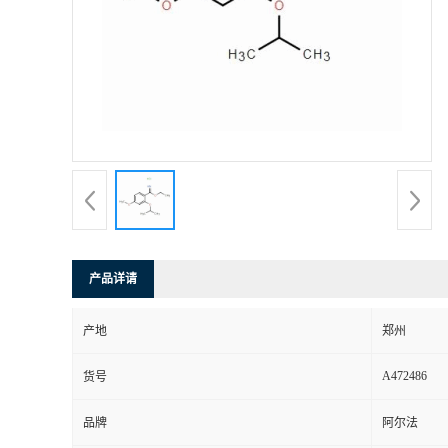
产品详请
产地
郑州
A472486
货号
品牌
阿尔法