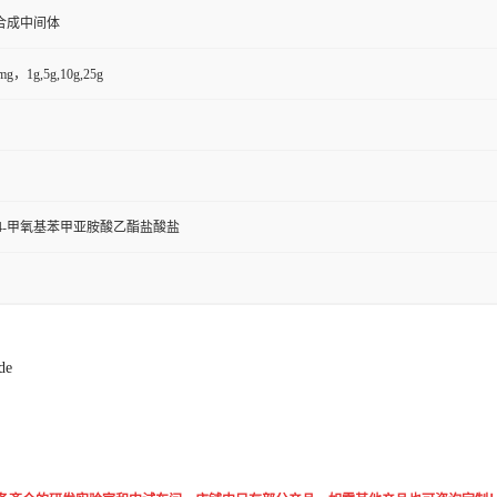
合成中间体
g，1g,5g,10g,25g
-4-甲氧基苯甲亚胺酸乙酯盐酸盐
de