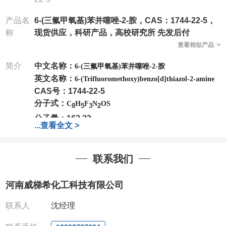
产品名
6-(三氟甲氧基)苯并噻唑-2-胺，CAS：1744-22-5，
称
现货供应，科研产品，高校研究所 先发后付
查看相似产品 >
简介
中文名称：
6-(三氟甲氧基)苯并噻唑-2-胺
英文名称：
6-(Trifluoromethoxy)benzo[d]thiazol-2-amine
CAS号：1744-22-5
分子式：
C
H
F
N
OS
8
5
3
2
分子量：163.22
...
查看全文 >
公司
拥有一批长期从事精细化学品开发和生产的高级
技术人员，以及设备齐全的研发实验室和中试车间
，
店铺内只有部分产品，如需其他产品也可咨询定制！
联系我们
产品详细价格、规格等请直接联系：
联系人：杨经理
河南威梯希化工科技有限公司
电话
:13393727064
/
0371-63377391
微信：13393727064
，
QQ：
3930072831 (欢迎致
联系人
沈经理
电或者QQ、微信联系)