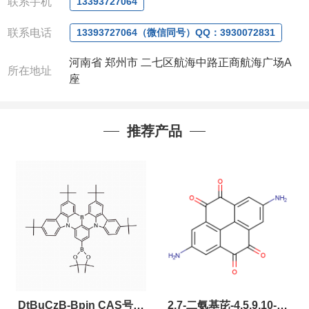
公司对高校和国家科研机构可以先发货和开票后再付
联系手机
13393727064
款，如果您在工作中有用到的试剂，欢迎您
随时
联
联系电话
13393727064（微信同号）QQ：3930072831
系。出现质量问题，全额退款，并承担所有运费，欢
迎来电咨询相关产品，具体价格和优惠请联系或电
河南省 郑州市 二七区航海中路正商航海广场A
议
。
所在地址
座
产品质量好
,价格好,售后服务更好!!选择阿尔法
（威
梯希）
,会让您事半功倍!!!
推荐产品
DtBuCzB-Bpin CAS号：
2,7-二氨基芘-4,5,9,10-四