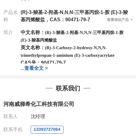
产品名
(R)-3-羧基-2-羟基-N,N,N-三甲基丙烷-1-胺 (E)-3-羧
称
基丙烯酸盐，CAS：90471-79-7
查看相似产品 >
简介
中文名称：
(R)-3-羧基-2-羟基-N,N,N-三甲基丙烷-1-胺
(E)-3-羧基丙烯酸盐
英文名称：
(R)-3-Carboxy-2-hydroxy-N,N,N-
trimethylpropan-1-aminium (E)-3-carboxyacrylate
CAS号：90471-79-7
...
查看全文 >
分子式：
C
H
NO
11
19
7
分子量：
277.27
联系我们
公司
拥有一批长期从事精细化学品开发和生产的高级
技术人员，以及设备齐全的研发实验室和中试车间
，
河南威梯希化工科技有限公司
店铺内只有部分产品，如需其他产品也可咨询定制！
联系人
沈经理
产品详细价格、规格等请直接联系：
联系手机
13393727064
联系人：鲁经理