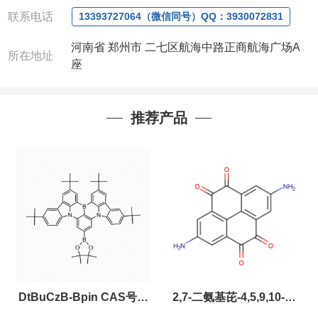
电话
:13393727064
/
0371-63377391
联系电话
13393727064（微信同号）QQ：3930072831
微信：13393727064
，
QQ：
3930072831 (欢迎致
电或者QQ、微信联系)
河南省 郑州市 二七区航海中路正商航海广场A
所在地址
座
公司对高校和国家科研机构可以先发货和开票后再付
款，如果您在工作中有用到的试剂，欢迎您
随时
联
推荐产品
系。出现质量问题，全额退款，并承担所有运费，欢
迎来电咨询相关产品，具体价格和优惠请联系或电
议
。
产品质量好
,价格好,售后服务更好!!选择阿尔法
（威
梯希）
,会让您事半功倍!!!
DtBuCzB-Bpin CAS号：
2,7-二氨基芘-4,5,9,10-四