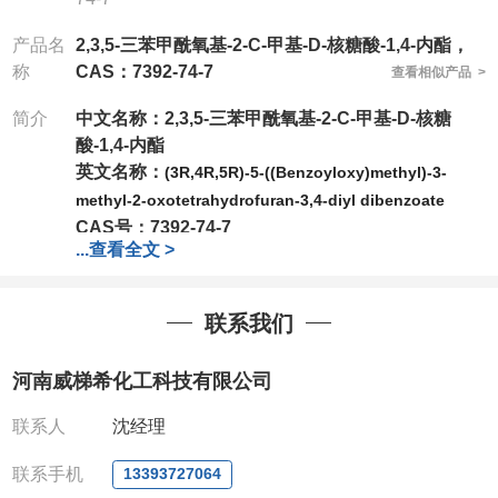
产品名
2,3,5-三苯甲酰氧基-2-C-甲基-D-核糖酸-1,4-内酯，
称
CAS：7392-74-7
查看相似产品 >
简介
中文名称：
2,3,5-三苯甲酰氧基-2-C-甲基-D-核糖
酸-1,4-内酯
英文名称：
(3R,4R,5R)-5-((Benzoyloxy)methyl)-3-
methyl-2-oxotetrahydrofuran-3,4-diyl dibenzoate
CAS号：7392-74-7
...
查看全文 >
分子式：
C
H
O
27
22
8
分子量：
474.46
公司
拥有一批长期从事精细化学品开发和生产的高级
联系我们
技术人员，以及设备齐全的研发实验室和中试车间
，
店铺内只有部分产品，如需其他产品也可咨询定制！
河南威梯希化工科技有限公司
订货信息
包装：250mg，5g，10g，25g，100g
联系人
沈经理
价格:电询（量大从优）
联系手机
运输：厂家包邮
13393727064