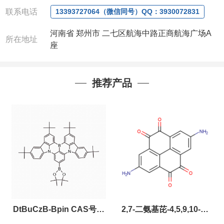
联系人：张经理
联系电话
13393727064（微信同号）QQ：3930072831
电话
:13393727064
/
0371-63377391
微信：13393727064
，
QQ：
3930072831 (欢迎致
河南省 郑州市 二七区航海中路正商航海广场A
电或者QQ、微信联系)
所在地址
座
公司对高校和国家科研机构可以先发货和开票后再付
款，如果您在工作中有用到的试剂，欢迎您
随时
联
系。出现质量问题，全额退款，并承担所有运费，欢
推荐产品
迎来电咨询相关产品，具体价格和优惠请联系或电
议
。
产品质量好
,价格好,售后服务更好!!选择阿尔法
（威
梯希）
,会让您事半功倍!!!
以下是公司部分现货产品,同类也均可提供,有需要也
可联系。
DtBuCzB-Bpin CAS号：
2,7-二氨基芘-4,5,9,10-四