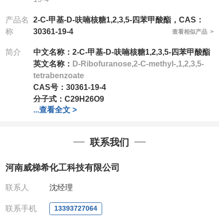
产品名
2-C-甲基-D-呋喃核糖1,2,3,5-四苯甲酸酯，CAS：
称
30361-19-4
查看相似产品 >
简介
中文名称：2-C-甲基-D-呋喃核糖1,2,3,5-四苯甲酸酯
英文名称：
D-Ribofuranose,2-C-methyl-,1,2,3,5-
tetrabenzoate
CAS号：30361-19-4
分子式：C29H26O9
...
查看全文 >
分子量：518.51
公司
拥有一批长期从事精细化学品开发和生产的高级
联系我们
技术人员，以及设备齐全的研发实验室和中试车间
，
店铺内只有部分产品，如需其他产品也可咨询定制！
河南威梯希化工科技有限公司
产品详细价格、规格等请直接联系：
联系人
沈经理
联系人：张经理
电话
:13393727064
/
0371-63377391
联系手机
13393727064