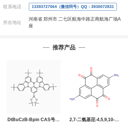
微信：13393727064
，
QQ：
3930072831 (欢迎致
联系电话
电或者QQ、微信联系)
13393727064（微信同号）QQ：3930072831
河南省 郑州市 二七区航海中路正商航海广场A
所在地址
座
公司对高校和国家科研机构可以先发货和开票后再付
款，如果您在工作中有用到的试剂，欢迎您
随时
联
系。出现质量问题，全额退款，并承担所有运费，欢
推荐产品
迎来电咨询相关产品，具体价格和优惠请联系或电
议
。
产品质量好
,价格好,售后服务更好!!选择阿尔法
（威
梯希）
,会让您事半功倍!!!
DtBuCzB-Bpin CAS号：
2,7-二氨基芘-4,5,9,10-四