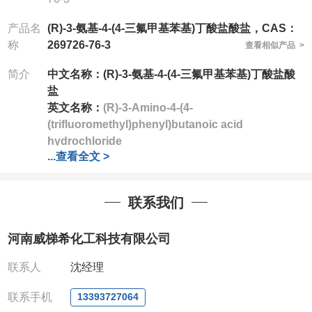
产品名
(R)-3-氨基-4-(4-三氟甲基苯基)丁酸盐酸盐，CAS：
称
269726-76-3
查看相似产品 >
简介
中文名称：
(R)-3-氨基-4-(4-三氟甲基苯基)丁酸盐酸
盐
英文名称：
(R)-3-Amino-4-(4-
(trifluoromethyl)phenyl)butanoic acid
hydrochloride
...
查看全文 >
CAS号：269726-76-3
分子式：C11H13ClF3NO2
分子量：283.67
联系我们
公司
拥有一批长期从事精细化学品开发和生产的高级
技术人员，以及设备齐全的研发实验室和中试车间
，
河南威梯希化工科技有限公司
店铺内只有部分产品，如需其他产品也可咨询定制！
产品详细价格、规格等请直接联系：
联系人
沈经理
联系人：刘经理
电话
:13393727064
/
0371-63377391
联系手机
13393727064