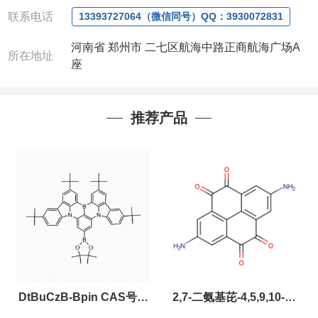
微信：13393727064
，
QQ：
3930072831 (欢迎致
联系电话
电或者QQ、微信联系)
13393727064（微信同号）QQ：3930072831
公司对高校和国家科研机构可以先发货和开票后再付
河南省 郑州市 二七区航海中路正商航海广场A
款，如果您在工作中有用到的试剂，欢迎您
随时
联
所在地址
座
系。出现质量问题，全额退款，并承担所有运费，欢
迎来电咨询相关产品，具体价格和优惠请联系或电
议
。
推荐产品
产品质量好
,价格好,售后服务更好!!选择阿尔法
（威
梯希）
,会让您事半功倍!!!
以下是公司部分现货产品，同类也均可提供，有需要
也可联系！
DtBuCzB-Bpin CAS号：
2,7-二氨基芘-4,5,9,10-四