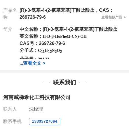
产品名
(R)-3-氨基-4-(2-氰基苯基)丁酸盐酸盐，CAS：
称
269726-79-6
查看相似产品 >
简介
中文名称：
(R)-3-氨基-4-(2-氰基苯基)丁酸盐酸盐
英文名称：
H-D-β-HoPhe(2-CN)-OH
CAS号：269726-79-6
分子式：
C
H
N
O
11
12
2
2
分子量：
204.23
...
查看全文 >
公司
拥有一批长期从事精细化学品开发和生产的高级
技术人员，以及设备齐全的研发实验室和中试车间
，
店铺内只有部分产品，如需其他产品也可咨询定制！
联系我们
产品详细价格、规格等请直接联系：
联系人：刘经理
河南威梯希化工科技有限公司
电话
:13393727064
/
0371-63377391
微信：13393727064
，
QQ：
3930072831 (欢迎致
联系人
沈经理
电或者QQ、微信联系)
公司对高校和国家科研机构可以先发货和开票后再付
联系手机
13393727064
款，如果您在工作中有用到的试剂，欢迎您
随时
联