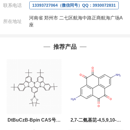
联系电话
13393727064（微信同号）QQ：3930072831
系。出现质量问题，全额退款，并承担所有运费，欢
迎来电咨询相关产品，具体价格和优惠请联系或电
河南省 郑州市 二七区航海中路正商航海广场A
议
。
所在地址
座
产品质量好
,价格好,售后服务更好!!选择阿尔法
（威
梯希）
,会让您事半功倍!!!
以下是公司部分现货产品，同类也均可提供，有需要
推荐产品
也可联系
DtBuCzB-Bpin CAS号：
2,7-二氨基芘-4,5,9,10-四