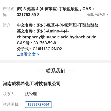
产品名
(R)-3-氨基-4-(4-氯苯基)-丁酸盐酸盐，CAS：
称
331763-59-8
查看相似产品 >
简介
中文名称：
(R)-3-氨基-4-(4-氯苯基)-丁酸盐酸盐
英文名称：
(R)-3-Amino-4-(4-
chlorophenyl)butanoic acid hydrochloride
CAS号：331763-59-8
分子式：
C10H13Cl2NO2
...
查看全文 >
分子量：
250.12
产品详细价格、规格等请直接联系：
联系人：刘经理
联系我们
电话
:13393727064
/
0371-63377391
微信：13393727064
，
QQ：
3930072831 (欢迎致
河南威梯希化工科技有限公司
电或者QQ、微信联系)
公司对高校和国家科研机构可以先发货和开票后再付
联系人
沈经理
款，如果您在工作中有用到的试剂，欢迎您
随时
联
系。出现质量问题，全额退款，并承担所有运费，欢
联系手机
13393727064
迎来电咨询相关产品，具体价格和优惠请联系或电