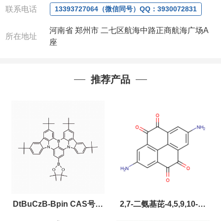
联系电话
议
。
13393727064（微信同号）QQ：3930072831
产品质量好
,价格好,售后服务更好!!选择阿尔法
（威
河南省 郑州市 二七区航海中路正商航海广场A
梯希）
,会让您事半功倍!!!
所在地址
座
公司
拥有一批长期从事精细化学品开发和生产的高级
技术人员，以及设备齐全的研发实验室和中试车间
，
店铺内只有部分产品，如需其他产品也可咨询定制！
推荐产品
以下是公司部分现货产品，同类也均可提供，有需要
也可联系。
DtBuCzB-Bpin CAS号：
2,7-二氨基芘-4,5,9,10-四