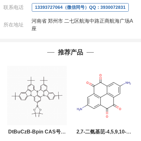
电或者QQ、微信联系)
联系电话
13393727064（微信同号）QQ：3930072831
公司对高校和国家科研机构可以先发货和开票后再付
款，如果您在工作中有用到的试剂，欢迎您
随时
联
河南省 郑州市 二七区航海中路正商航海广场A
系。出现质量问题，全额退款，并承担所有运费，欢
所在地址
座
迎来电咨询相关产品，具体价格和优惠请联系或电
议
。
产品质量好
,价格好,售后服务更好!!选择阿尔法
（威
推荐产品
梯希）
,会让您事半功倍!!!
以下是公司部分现货产品，同类也均可提供，有需要
也可联系
DtBuCzB-Bpin CAS号：
2,7-二氨基芘-4,5,9,10-四