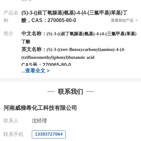
产品名
(S)-3-((叔丁氧羰基)氨基)-4-(4-(三氟甲基)苯基)丁
称
酸，CAS：270065-80-0
查看相似产品 >
简介
中文名称：
(S)-3-((叔丁氧羰基)氨基)-4-(4-(三氟甲基)苯基)
丁酸
英文名称：
(S)-3-((tert-Butoxycarbonyl)amino)-4-(4-
(trifluoromethyl)phenyl)butanoic acid
CAS号：270065-80-0
...
查看全文 >
分子式：
C
H
F
NO
16
20
3
4
分子量：
347.33
公司
拥有一批长期从事精细化学品开发和生产的高级
联系我们
技术人员，以及设备齐全的研发实验室和中试车间
，
店铺内只有部分产品，如需其他产品也可咨询定制！
河南威梯希化工科技有限公司
产品详细价格、规格等请直接联系：
联系人：吴经理
联系人
沈经理
电话
:13393727064
/
0371-63377391
联系手机
13393727064
微信：13393727064
，
QQ：
3930072831 (欢迎致