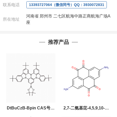
联系电话
13393727064（微信同号）QQ：3930072831
款，如果您在工作中有用到的试剂，欢迎您
随时
联
系。出现质量问题，全额退款，并承担所有运费，欢
河南省 郑州市 二七区航海中路正商航海广场A
迎来电咨询相关产品，具体价格和优惠请联系或电
所在地址
座
议
。
产品质量好
,价格好,售后服务更好!!选择阿尔法
（威
梯希）
,会让您事半功倍!!!
推荐产品
以下是公司部分现货产品，同类也均可提供，有需要
也可联系
DtBuCzB-Bpin CAS号：
2,7-二氨基芘-4,5,9,10-四