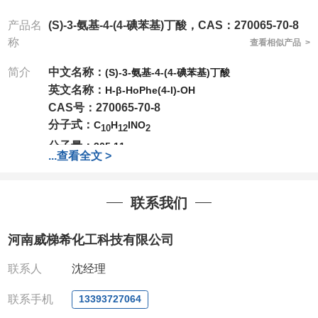
产品名
(S)-3-氨基-4-(4-碘苯基)丁酸，CAS：270065-70-8
称
查看相似产品 >
简介
中文名称：
(S)-3-氨基-4-(4-碘苯基)丁酸
英文名称：
H-β-HoPhe(4-I)-OH
CAS号：270065-70-8
分子式：
C
H
INO
10
12
2
分子量：
305.11
...
查看全文 >
公司
拥有一批长期从事精细化学品开发和生产的高级
技术人员，以及设备齐全的研发实验室和中试车间
，
店铺内只有部分产品，如需其他产品也可咨询定制！
联系我们
产品详细价格、规格等请直接联系：
河南威梯希化工科技有限公司
联系人：吴经理
电话
:13393727064
/
0371-63377391
联系人
沈经理
微信：13393727064
，
QQ：
3930072831 (欢迎致
联系手机
电或者QQ、微信联系)
13393727064
公司对高校和国家科研机构可以先发货和开票后再付