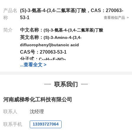
产品名
(S)-3-氨基-4-(3,4-二氟苯基)丁酸，CAS：270063-
称
53-1
查看相似产品 >
简介
中文名称：
(S)-3-氨基-4-(3,4-二氟苯基)丁酸
英文名称：
(S)-3-Amino-4-(3,4-
difluorophenyl)butanoic acid
CAS号：270063-53-1
分子式：
C
H
F
NO
10
11
2
2
...
查看全文 >
分子量：
215.20
公司
拥有一批长期从事精细化学品开发和生产的高级
技术人员，以及设备齐全的研发实验室和中试车间
，
联系我们
店铺内只有部分产品，如需其他产品也可咨询定制！
产品详细价格、规格等请直接联系：
河南威梯希化工科技有限公司
联系人：刘经理
电话
:13393727064
/
0371-63377391
联系人
沈经理
微信：13393727064
，
QQ：
3930072831 (欢迎致
联系手机
13393727064
电或者QQ、微信联系)