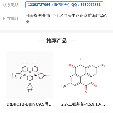
联系电话
13393727064（微信同号）QQ：3930072831
公司对高校和国家科研机构可以先发货和开票后再付
款，如果您在工作中有用到的试剂，欢迎您
随时
联
河南省 郑州市 二七区航海中路正商航海广场A
系。出现质量问题，全额退款，并承担所有运费，欢
所在地址
座
迎来电咨询相关产品，具体价格和优惠请联系或电
议
。
产品质量好
,价格好,售后服务更好!!选择阿尔法
（威
推荐产品
梯希）
,会让您事半功倍!!!
以下是公司部分现货产品，同类也均可提供，有需要
也可联系！
DtBuCzB-Bpin CAS号：
2,7-二氨基芘-4,5,9,10-四