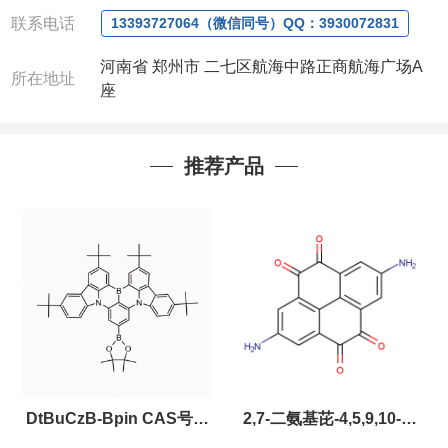
电或者QQ、微信联系)
联系电话
13393727064（微信同号）QQ：3930072831
公司对高校和国家科研机构可以先发货和开票后再付
河南省 郑州市 二七区航海中路正商航海广场A
款，如果您在工作中有用到的试剂，欢迎您
随时
联
所在地址
座
系。出现质量问题，全额退款，并承担所有运费，欢
迎来电咨询相关产品，具体价格和优惠请联系或电
议
。
推荐产品
产品质量好
,价格好,售后服务更好!!选择阿尔法
（威
梯希）
,会让您事半功倍!!!
以下是公司部分现货产品，同类也均可提供，有需要
也可联系！
DtBuCzB-Bpin CAS号：
2,7-二氨基芘-4,5,9,10-四