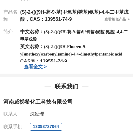
产品名
(S)-2-((((9H-芴-9-基)甲氧基)羰基)氨基)-4,4-二甲基戊
称
酸，CAS：139551-74-9
查看相似产品 >
简介
中文名称：
(S)-2-((((9H-芴-9-基)甲氧基)羰基)氨基)-4,4-二
甲基戊酸
英文名称：
(S)-2-((((9H-Fluoren-9-
yl)methoxy)carbonyl)amino)-4,4-dimethylpentanoic acid
CAS号：139551-74-9
...
查看全文 >
分子式：
C
H
NO
22
25
4
分子量：
367.44
公司
拥有一批长期从事精细化学品开发和生产的高级
联系我们
技术人员，以及设备齐全的研发实验室和中试车间
，
店铺内只有部分产品，如需其他产品也可咨询定制！
河南威梯希化工科技有限公司
产品详细价格、规格等请直接联系：
联系人：刘经理
联系人
沈经理
电话
:13393727064
/
0371-63377391
联系手机
13393727064
微信：13393727064
，
QQ：
3930072831 (欢迎致