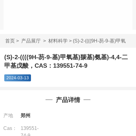
首页
>
产品展厅
>
材料科学
> (S)-2-((((9H-芴-9-基)甲氧
基)...
(S)-2-((((9H-芴-9-基)甲氧基)羰基)氨基)-4,4-二
甲基戊酸，CAS：139551-74-9
2024-03-13
产品详情
产地
郑州
Cas：
139551-
74-9