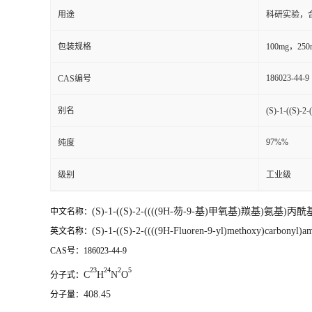
用途
科研实验，
包装规格
100mg，250m
186023-44-9
CAS编号
别名
(S)-1-((S
97%%
纯度
级别
工业级
(S)-1-((S)-2-((((9H-芴-9-基)甲氧基)羰基)氨基)
中文名称：
(S)-1-((S)-2-((((9H-Fluoren-9-yl)methoxy)carbonyl)am
英文名称：
CAS号：186023-44-9
23
24
2
5
C
H
N
O
分子式：
408.45
分子量：