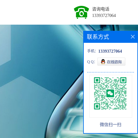
咨询电话
13393727064
联系方式
手机：
13393727064
Q Q：
微信扫一扫