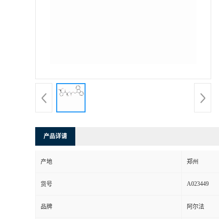
产品详请
产地
郑州
A023449
货号
品牌
阿尔法