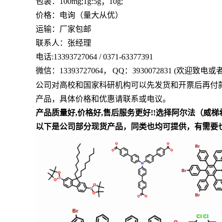
包装：100mg;1g:5g；10g;
价格：电询（量大从优）
运输：厂家包邮
联系人：张经理
电话
:13393727064
/
0371-63377391
微信：13393727064
，
QQ：
3930072831 (欢迎致电
公司对高校和国家科研机构可以先发货和开票后再付
产品，具体价格和优惠请联系或电议
。
产品质量好
,价格好,售后服务更好!!选择阿尔法
（威梯
以下是公司部分现货产品，同类也均可提供，有需要