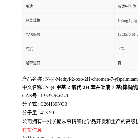
用途
胺类中间体
包装规格
100mg;1g:5
1353576-61-
CAS编号
95%
纯度
是否进口
否
产品名称 :
N-(4-Methyl-2-oxo-2H-chromen-7-yl)palmitam
中文名称 :
N-(4-甲基-2-氧代-2H-苯并吡喃-7-基)
CAS号 :
1353576-61-0
分子式 :
C26H39NO3
分子量 :
413.59
公司
拥有一批长期从事精细化学品开发和生产的高级
订货信息