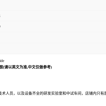
g；
0
ide
棕榈酰胺(请以英文为准,中文仅做参考)
技术人员，以及设备齐全的研发实验室和中试车间
，
店铺内只有