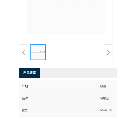
产品详请
产地
郑州
品牌
阿尔法
A576610
货号