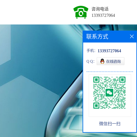
咨询电话
13393727064
联系方式
手机：
13393727064
Q Q：
微信扫一扫