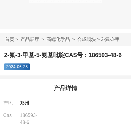
首页
>
产品展厅
>
高端化学品
>
合成砌块
> 2-氟-3-甲
基-5-氨基吡啶CAS号...
2-氟-3-甲基-5-氨基吡啶CAS号：186593-48-6
2024-06-25
产品详情
产地
郑州
Cas：
186593-
48-6