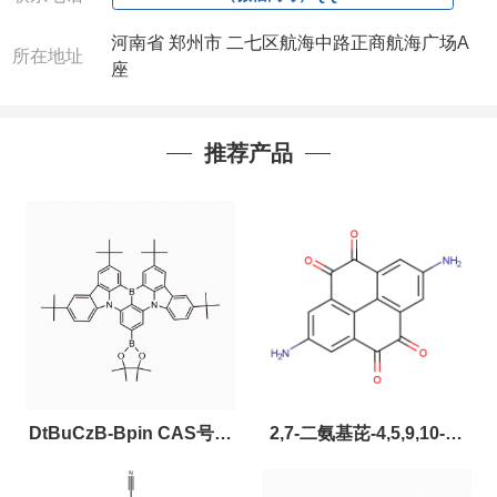
包装：
1g;5g;10g；25g
河南省 郑州市 二七区航海中路正商航海广场A
价格：电询（量大从优）
所在地址
座
运输：厂家包邮
联系人：张经理
电话
:13393727064
/
0371-63377
391
微信：13393727064
，
QQ：
3930072831 (欢迎致
推荐产品
电或者QQ、微信联系)
产品质量好
,价格好,售后服务更好!!选择阿尔法
（威
梯希）
,会让您事半功倍!!!
以下是公司部分现货产品，同类也均可提供，有需要
也可联系。
DtBuCzB-Bpin CAS号：
2,7-二氨基芘-4,5,9,10-四
2643331-97-7
酮，CAS:2459874-51-0，