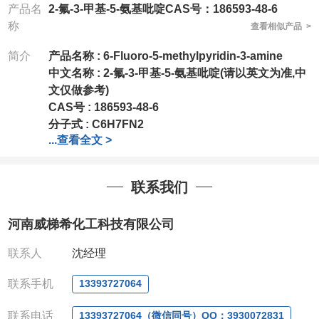
产品名
2-氟-3-甲基-5-氨基吡啶CAS号：186593-48-6
称
查看相似产品 >
简介
产品名称 :
6-Fluoro-5-methylpyridin-3-amine
中文名称 :
2-氟-3-甲基-5-氨基吡啶(请以英文为准,中
文仅做参考)
CAS号 :
186593-48-6
分子式 :
C6H7FN2
...
查看全文 >
分子量 :
126.13
公司拥有一批长期从事精细化学品开发和生产的高级
技术人员，以及设备齐全的研发实验室和中试车间，
联系我们
店铺内只有部分产品，如需其他产品也可咨询定制！
公司对高校和国家科研机构可以先发货和开票后再付
河南威梯希化工科技有限公司
款，如果您在工作中有用到的试剂，欢迎您
随时
联
系。出现质量问题，全额退款，并承担所有运费，欢
联系人
沈经理
迎来电咨询相关产品，具体价格和优惠请联系或
电
议
。
联系手机
13393727064
订货信息
联系电话
13393727064（微信同号）QQ：3930072831