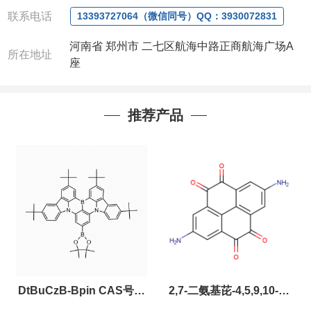
公司对高校和国家科研机构可以先发货和开票后再付
联系电话
款，如果您在工作中有用到的试剂，欢迎您
随时
联
13393727064（微信同号）QQ：3930072831
系。出现质量问题，全额退款，并承担所有运费，欢
河南省 郑州市 二七区航海中路正商航海广场A
迎来电咨询相关产品，具体价格和优惠请联系或电
所在地址
座
议
。
产品质量好
,价格好,售后服务更好!!选择阿尔法（威
梯希）,会让您事半功倍!!!
推荐产品
以下是公司部分现货产品，同类也均可提供，有需要
也可联系。
DtBuCzB-Bpin CAS号：
2,7-二氨基芘-4,5,9,10-四