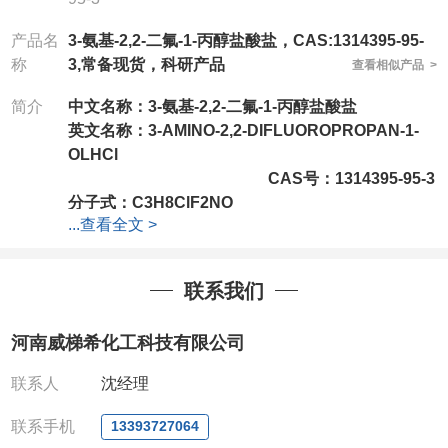
产品名
3-氨基-2,2-二氟-1-丙醇盐酸盐，CAS:1314395-95-
称
3,常备现货，科研产品
查看相似产品 >
简介
中文名称：
3-氨基-2,2-二氟-1-丙醇盐酸盐
英文名称：
3-AMINO-2,2-DIFLUOROPROPAN-1-
OLHCl
CAS号：
1314395-95-3
分子式：
C3H8ClF2NO
...
查看全文 >
分子量：
147.5515264
公司拥有一批长期从事精细化学品开发和生产的高级
技术人员，以及设备齐全的研发实验室和中试车间，
联系我们
店铺内只有部分产品，如需其他产品也可咨询定制！
产品详细价格、规格等请直接联系：
河南威梯希化工科技有限公司
联系人：杨经理
电话
:13393727064 / 0371-63377391
联系人
沈经理
微信：
13393727064， QQ：3930072831 (欢迎致
电或者QQ、微信联系)
联系手机
13393727064