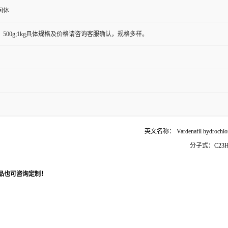
间体
100g；500g;1kg具体规格及价格请咨询客服确认，规格多样。
文名称：
Vardena
808-88-3 分子式：C
579.1
品也可咨询定制！