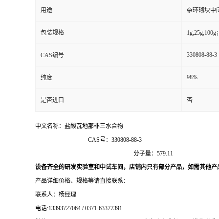
用途
杂环砌块中
包装规格
1g;25g;
330808-88-3
CAS编号
98%
纯度
是否进口
否
中文名称：
盐酸瓦地那非三水合物
英
CAS号：330
分子量：
设备齐全的研发实验室和中试车间，店铺内只有部分产品，如需其他产
产品详细价格、规格等请直接联系：
联系人：杨经理
电话
:13393727064 / 0371-63377391