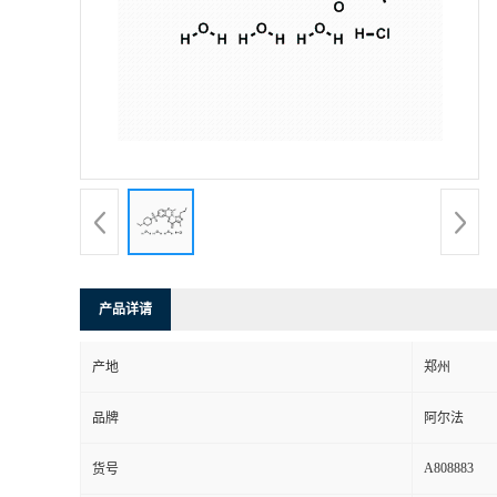
产品详请
产地
郑州
品牌
阿尔法
A808883
货号