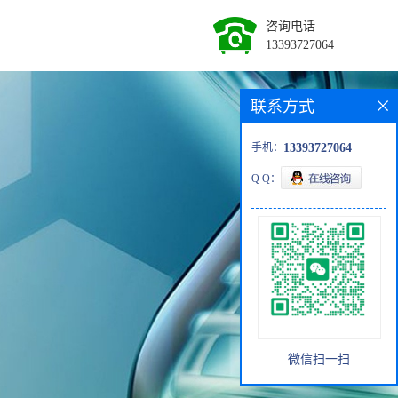
咨询电话
13393727064
联系方式
手机：
13393727064
Q Q：
微信扫一扫