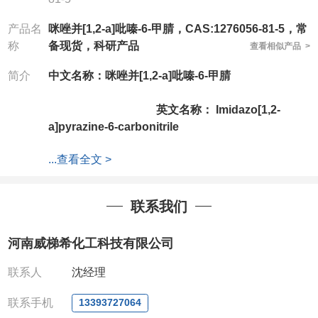
产品名
咪唑并[1,2-a]吡嗪-6-甲腈，CAS:1276056-81-5，常
称
备现货，科研产品
查看相似产品 >
简介
中文名称：
咪唑并
[1,2-a]吡嗪-6-甲腈
英文名称：
Imidazo[1,2-
a]pyrazine-6-carbonitrile
...
查看全文 >
CAS号：1276056-81-5
分子式：C7H4N4
联系我们
分子量：
河南威梯希化工科技有限公司
144.13
联系人
沈经理
公司拥有一批长期从事精细化学品开发和生
产的高级技术人员，以及设备齐全的研发实验室和中
联系手机
13393727064
试车间，店铺内只有部分产品，如需其他产品也可咨