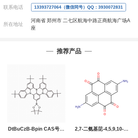
询定制！
联系电话
13393727064（微信同号）QQ：3930072831
产品详细价格、规格等请直接联系：
河南省 郑州市 二七区航海中路正商航海广场A
联系人：杨经理
所在地址
座
电话
:13393727064 / 0371-63377391
微信：
13393727064， QQ：3930072831 (欢迎致
电或者QQ、微信联系)
公司对高校和国家科研机构可以先发货和开票后再付
推荐产品
款，如果您在工作中有用到的试剂，欢迎您
随时
联
系。出现质量问题，全额退款，并承担所有运费，欢
迎来电咨询相关产品，具体价格和优惠请联系或电
议
。
产品质量好
,价格好,售后服务更好!!选择阿尔法（威
梯希）,会让您事半功倍!!!
以下是公司部分现货产品，同类也均可提供，有需要
也可联系。
DtBuCzB-Bpin CAS号：
2,7-二氨基芘-4,5,9,10-四