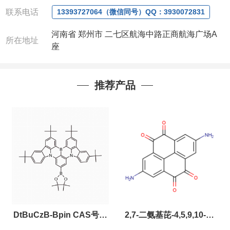
可咨询定制！
联系电话
13393727064（微信同号）QQ：3930072831
产品详细价格、规格等请直接联系：
河南省 郑州市 二七区航海中路正商航海广场A
联系人：杨经理
所在地址
座
电话
:13393727064 / 0371-63377391
微信：
13393727064， QQ：3930072831 (欢迎致
电或者QQ、微信联系)
公司对高校和国家科研机构可以先发货和开票后再付
推荐产品
款，如果您在工作中有用到的试剂，欢迎您
随时
联
系。出现质量问题，全额退款，并承担所有运费，欢
迎来电咨询相关产品，具体价格和优惠请联系或电
议
。
产品质量好
,价格好,售后服务更好!!选择阿尔法（威
梯希）,会让您事半功倍!!!
以下是公司部分现货产品，同类也均可提供，有需要
也可联系。
DtBuCzB-Bpin CAS号：
2,7-二氨基芘-4,5,9,10-四