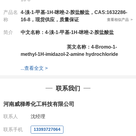
产品名
4-溴-1-甲基-1H-咪唑-2-胺盐酸盐，CAS:1632286-
称
16-8，现货供应，质量保证
查看相似产品 >
简介
中文名称：4-溴-1-甲基-1H-咪唑-2-胺盐酸盐
英文名称：4-Bromo-1-
methyl-1H-imidazol-2-amine hydrochloride
...
查看全文 >
CAS号：1632286-16-8
分子式：C4H7BrClN3
联系我们
分子
河南威梯希化工科技有限公司
量：212.48
联系人
沈经理
公司拥有一批长期从事精细化学品开发
和生产的高级技术人员，以及设备齐全的研发实验室
联系手机
13393727064
和中试车间，店铺内只有部分产品，如需其他产品也