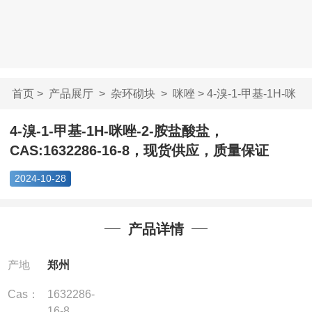
首页
>
产品展厅
>
杂环砌块
>
咪唑
> 4-溴-1-甲基-1H-咪
唑-2-胺盐酸...
4-溴-1-甲基-1H-咪唑-2-胺盐酸盐，
CAS:1632286-16-8，现货供应，质量保证
2024-10-28
产品详情
产地
郑州
Cas：
1632286-
16-8