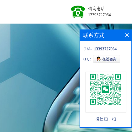
咨询电话
13393727064
联系方式
手机：
13393727064
Q Q：
微信扫一扫