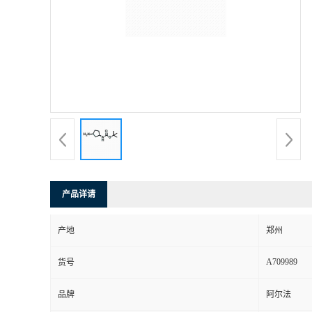
产品详请
产地
郑州
A709989
货号
品牌
阿尔法