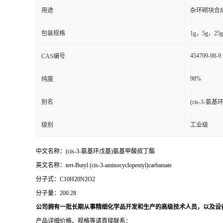
用途
杂环砌块合
包装规格
1g，5g，25g
454709-98-9
CAS编号
98%
纯度
别名
(cis-3-
级别
工业级
中文名称：(cis-3-氨基环戊基)氨基甲酸叔丁酯
英文名称：tert-Butyl (cis-3-aminocycl
分子式：
C10H20N2O2
分子量：
2
00.28
公司拥有一批长期从事精细化学品开发和生产的高级技术人员，以及设
产品详细价格、规格等请直接联系：