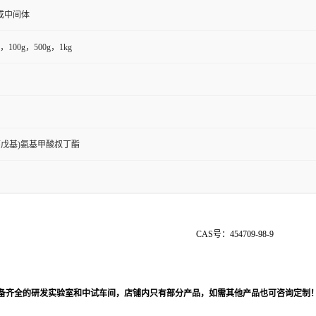
成中间体
，100g，500g，1kg
氨基环戊基)氨基甲酸叔丁酯
opentyl)carbamate CAS号：454709-98-9
备齐全的研发实验室和中试车间，店铺内只有部分产品，如需其他产品也可咨询定制