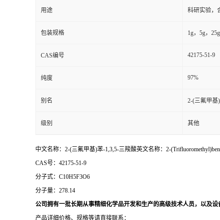
用途
科研实验，
包装规格
1g，5g，25g
42175-51-9
CAS编号
97%
纯度
别名
2-(三氟甲基)
级别
其他
中文名称：2-(三氟甲基)苯-1,3,5-三羧酸英文名称：2-(Trifluoromethyl)benzene-1,
CAS号：42175-51-9
分子式：
C10H5F3O6
分子量：
278.14
公司拥有一批长期从事精细化学品开发和生产的高级技术人员，以及设
产品详细价格、规格等请直接联系：