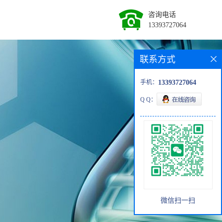
咨询电话
13393727064
联系方式
手机：
13393727064
Q Q：
微信扫一扫