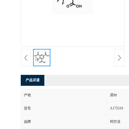
产品详请
产地
郑州
A175519
货号
品牌
阿尔法