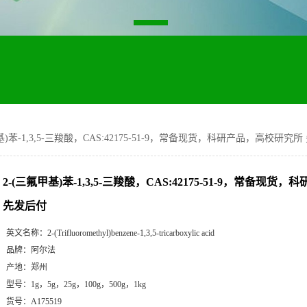
基)苯-1,3,5-三羧酸，CAS:42175-51-9，常备现货，科研产品，高校研究
2-(三氟甲基)苯-1,3,5-三羧酸，CAS:42175-51-9，常备现
先发后付
英文名称：
2-(Trifluoromethyl)benzene-1,3,5-tricarboxylic acid
品牌：
阿尔法
产地：
郑州
型号：
1g，5g，25g，100g，500g，1kg
货号：
A175519