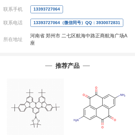
微信：
13393727064， QQ：3930072831 (欢迎致
电或者QQ、微信联系)
联系手机
13393727064
公司对高校和国家科研机构可以先发货和开票后再付
联系电话
款，如果您在工作中有用到的试剂，欢迎您
随时
联
13393727064（微信同号）QQ：3930072831
系。出现质量问题，全额退款，并承担所有运费，欢
河南省 郑州市 二七区航海中路正商航海广场A
迎来电咨询相关产品，具体价格和优惠请联系或电
所在地址
座
议
。
产品质量好
,价格好,售后服务更好!!选择阿尔法（威
梯希）,会让您事半功倍!!!
推荐产品
以下是公司部分现货产品，同类也均可提供，有需要
也可联系。