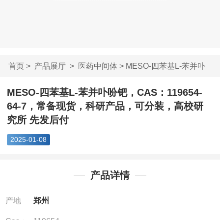
首页
>
产品展厅
>
医药中间体
> MESO-四苯基L-苯并卟
吩钯，CAS...
MESO-四苯基L-苯并卟吩钯，CAS：119654-
64-7，常备现货，科研产品，可分装，高校研
究所 先发后付
2025-01-08
产品详情
产地
郑州