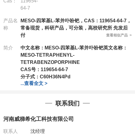
Cas：
119654-
64-7
产品名
MESO-四苯基L-苯并卟吩钯，CAS：119654-64-7，
称
常备现货，科研产品，可分装，高校研究所 先发后
付
查看相似产品 >
简介
中文名称：MESO-四苯基L-苯并卟吩钯英文名称：
MESO-TETRAPHENYL-
TETRABENZOPORPHINE
CAS号：119654-64-7
分子式：
C60H36N4Pd
...
查看全文 >
分子量：
919.37
公司拥有一批长期从事精细化学品开发和生产的高级
技术人员，以及设备齐全的研发实验室和中试车间，
联系我们
店铺内只有部分产品，如需其他产品也可咨询定制！
产品详细价格、规格等请直接联系：
河南威梯希化工科技有限公司
联系人：杨经理
电话
:13393727064 / 0371-63377391
联系人
沈经理