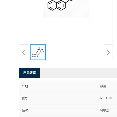
产品详请
产地
郑州
A183019
货号
品牌
阿尔法