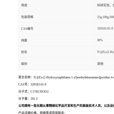
用途
科研实验，
包装规格
25g;100
329183-01-9
CAS编号
98%
纯度
N-[(E)-(2-Hy
别名
级别
其他
英文名称：N-[(E)-(2-Hydroxynaphthalen-1-yl)methylideneamino]pyridine-4-
CAS号：329183-01-9
分子式：
C17H13N3O2
分子量：
291.3
公司拥有一批长期从事精细化学品开发和生产的高级技术人员，以及设
产品详细价格、规格等请直接联系：