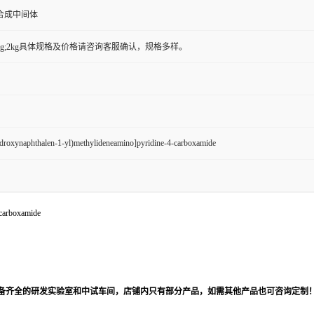
合成中间体
g;500g;2kg具体规格及价格请咨询客服确认，规格多样。
droxynaphthalen-1-yl)methylideneamino]pyridine-4-carboxamide
carboxamide
备齐全的研发实验室和中试车间，店铺内只有部分产品，如需其他产品也可咨询定制