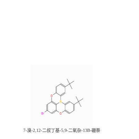
，
7-溴-2,12-二叔丁基-5,9-二氧杂-13B-硼萘
科研产品，
[3,2,1-DE]蒽，CAS:2378498-93-0，常备现