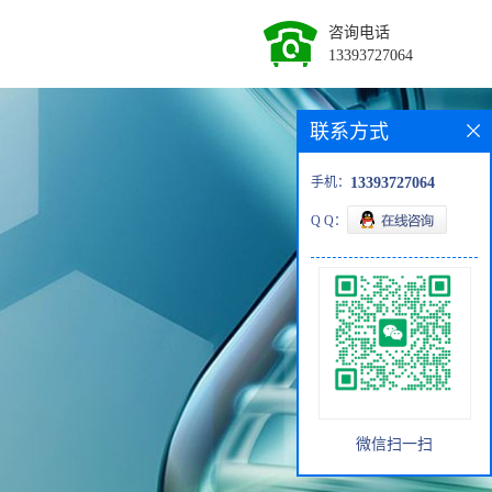
咨询电话
13393727064
联系方式
手机：
13393727064
Q Q：
微信扫一扫