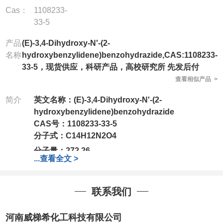
Cas：
1108233-
33-5
产品
(E)-3,4-Dihydroxy-N'-(2-
名称
hydroxybenzylidene)benzohydrazide,CAS:1108233-
33-5，现货供应，科研产品，高校研究所 先发后付
查看相似产品 >
简介
英文名称：(E)-3,4-Dihydroxy-N'-(2-
hydroxybenzylidene)benzohydrazide
CAS号：1108233-33-5
分子式：
C14H12N2O4
分子量：
272.26
...
查看全文 >
公司拥有一批长期从事精细化学品开发和生产的高级
技术人员，以及设备齐全的研发实验室和中试车间，
店铺内只有部分产品，如需其他产品也可咨询定制！
联系我们
产品详细价格、规格等请直接联系：
联系人：杨经理
河南威梯希化工科技有限公司
电话
:13393727064 / 0371-63377391