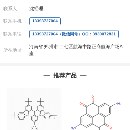
微信：
13393727064， QQ：3930072831 (欢迎致
联系人
沈经理
电或者QQ、微信联系)
公司对高校和国家科研机构可以先发货和开票后再付
联系手机
13393727064
款，如果您在工作中有用到的试剂，欢迎您
随时
联
联系电话
系。出现质量问题，全额退款，并承担所有运费，欢
13393727064（微信同号）QQ：3930072831
迎来电咨询相关产品，具体价格和优惠请联系或电
河南省 郑州市 二七区航海中路正商航海广场A
议
。
所在地址
座
产品质量好
,价格好,售后服务更好!!选择阿尔法（威
梯希）,会让您事半功倍!!!
以下是公司部分现货产品，同类也均可提供，有需要
推荐产品
也可联系。