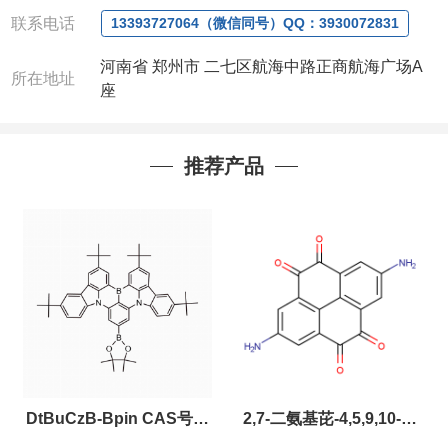
微信：
13393727064， QQ：3930072831 (欢迎致
联系电话
电或者QQ、微信联系)
13393727064（微信同号）QQ：3930072831
公司对高校和国家科研机构可以先发货和开票后再付
河南省 郑州市 二七区航海中路正商航海广场A
款，如果您在工作中有用到的试剂，欢迎您
随时
联
所在地址
座
系。出现质量问题，全额退款，并承担所有运费，欢
迎来电咨询相关产品，具体价格和优惠请联系或电
议
。
推荐产品
产品质量好
,价格好,售后服务更好!!选择阿尔法（威
梯希）,会让您事半功倍!!!
以下是公司部分现货产品，同类也均可提供，有需要
也可联系。
DtBuCzB-Bpin CAS号：
2,7-二氨基芘-4,5,9,10-四