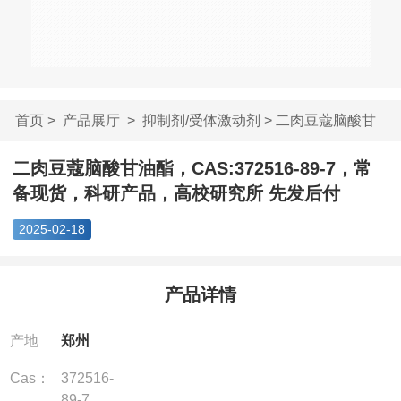
首页
>
产品展厅
>
抑制剂/受体激动剂
> 二肉豆蔻脑酸甘
油酯，CAS:3725...
二肉豆蔻脑酸甘油酯，CAS:372516-89-7，常
备现货，科研产品，高校研究所 先发后付
2025-02-18
产品详情
产地
郑州
Cas：
372516-
89-7