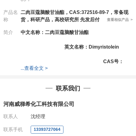
产品名
二肉豆蔻脑酸甘油酯，CAS:372516-89-7，常备现
称
货，科研产品，高校研究所 先发后付
查看相似产品 >
简介
中文名称：二肉豆蔻脑酸甘油酯
英文名称：Dimyristolein
CAS号：
...
查看全文 >
372516-89-7
分子式：
C31H56O5
分子量：
508.77
联系我们
公司拥有一批长期从事精细化学品开发和生产的高级
技术人员，以及设备齐全的研发实验室和中试车间，
河南威梯希化工科技有限公司
店铺内只有部分产品，如需其他产品也可咨询定制！
产品详细价格、规格等请直接联系：
联系人
沈经理
联系人：杨经理
电话
:13393727064 / 0371-63377391
联系手机
13393727064