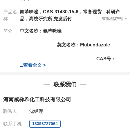
产品名
氟苯咪唑，CAS:31430-15-6，常备现货，科研产
称
品，高校研究所 先发后付
查看相似产品 >
简介
中文名称：氟苯咪唑
英文名称：Flubendazole
CAS号：
...
查看全文 >
31430-15-6
分子式：
C16H12FN3O3
分子量：
313.28
联系我们
公司拥有一批长期从事精细化学品开发和生产的高级
技术人员，以及设备齐全的研发实验室和中试车间，
河南威梯希化工科技有限公司
店铺内只有部分产品，如需其他产品也可咨询定制！
产品详细价格、规格等请直接联系：
联系人
沈经理
联系人：杨经理
电话
:13393727064 / 0371-63377391
联系手机
13393727064