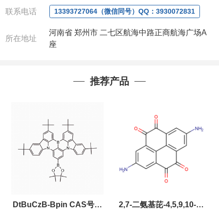
微信：
13393727064， QQ：3930072831 (欢迎致
联系电话
电或者QQ、微信联系)
13393727064（微信同号）QQ：3930072831
公司对高校和国家科研机构可以先发货和开票后再付
河南省 郑州市 二七区航海中路正商航海广场A
款，如果您在工作中有用到的试剂，欢迎您
随时
联
所在地址
座
系。出现质量问题，全额退款，并承担所有运费，欢
迎来电咨询相关产品，具体价格和优惠请联系或电
议
。
推荐产品
产品质量好
,价格好,售后服务更好!!选择阿尔法（威
梯希）,会让您事半功倍!!!
以下是公司部分现货产品，同类也均可提供，有需要
也可联系。
DtBuCzB-Bpin CAS号：
2,7-二氨基芘-4,5,9,10-四