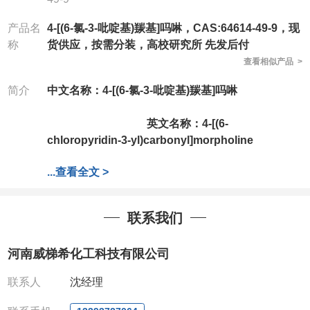
产品名
4-[(6-氯-3-吡啶基)羰基]吗啉，CAS:64614-49-9，现
称
货供应，按需分装，高校研究所 先发后付
查看相似产品 >
简介
中文名称：4-[(6-氯-3-吡啶基)羰基]吗啉
英文名称：4-[(6-
chloropyridin-3-yl)carbonyl]morpholine
...
查看全文 >
CAS号：64614-49-9
分子式：
C10H11ClN2O2
分子量：
226.66
联系我们
公司拥有一批长期从事精细化学品开发和生产的高级
技术人员，以及设备齐全的研发实验室和中试车间，
河南威梯希化工科技有限公司
店铺内只有部分产品，如需其他产品也可咨询定制！
产品详细价格、规格等请直接联系：
联系人
沈经理
联系人：杨经理