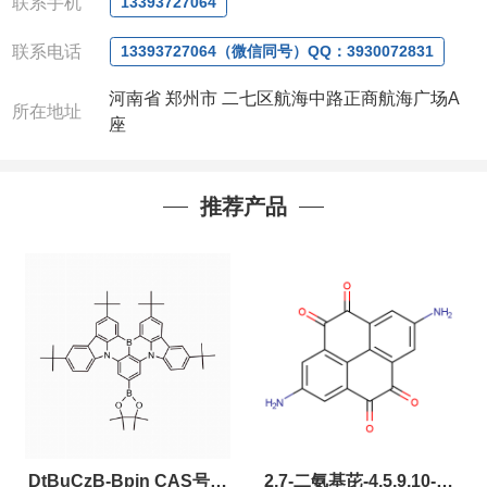
电话
:13393727064 / 0371-63377391
联系手机
13393727064
微信：
13393727064， QQ：3930072831 (欢迎致
联系电话
电或者QQ、微信联系)
13393727064（微信同号）QQ：3930072831
公司对高校和国家科研机构可以先发货和开票后再付
河南省 郑州市 二七区航海中路正商航海广场A
款，如果您在工作中有用到的试剂，欢迎您
随时
联
所在地址
座
系。出现质量问题，全额退款，并承担所有运费，欢
迎来电咨询相关产品，具体价格和优惠请联系或电
议
。
推荐产品
产品质量好
,价格好,售后服务更好!!选择阿尔法（威
梯希）,会让您事半功倍!!!
以下是公司部分现货产品，同类也均可提供，有需要
也可联系。
DtBuCzB-Bpin CAS号：
2,7-二氨基芘-4,5,9,10-四