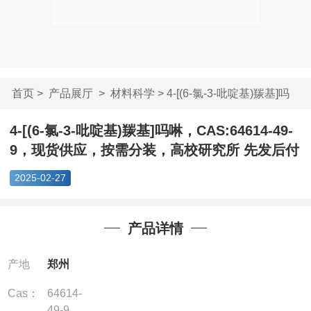
首页
>
产品展厅
>
材料科学
> 4-[(6-氯-3-吡啶基)羰基]吗
啉...
4-[(6-氯-3-吡啶基)羰基]吗啉，CAS:64614-49-
9，现货供应，按需分装，高校研究所 先发后付
2025-02-27
产品详情
产地
郑州
Cas：
64614-
49-9