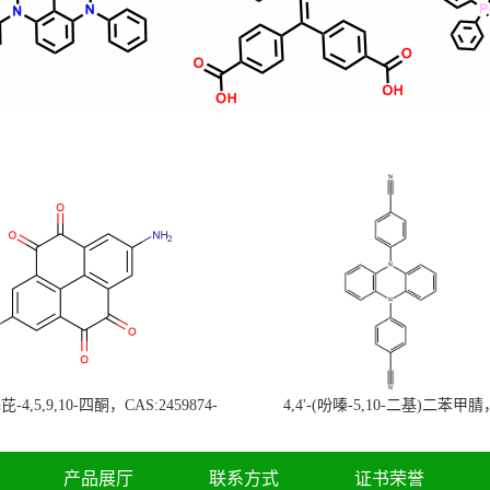
-4,5,9,10-四酮，CAS:2459874-
4,4'-(吩嗪-5,10-二基)二苯甲腈
，现货促销，可分装，高校研究所 先
CAS:1638702-80-3，常备现货，
发后付
高校研究所 先发后付
产品展厅
联系方式
证书荣誉