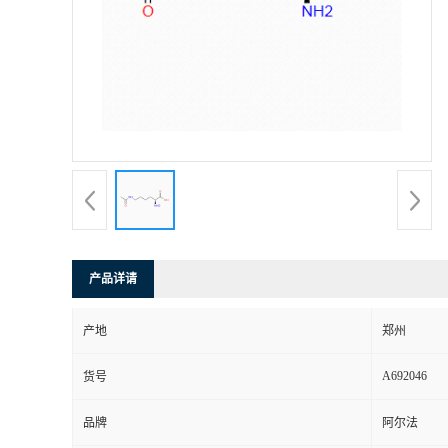
产品详请
产地
郑州
A692046
货号
品牌
阿尔法