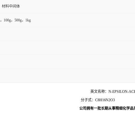
，材料中间体
，100g，500g，1kg
乙酰-L-赖胺基乙酸 英文名称：
N-EPSILON-AC
 分子式：C8H16N2O3
.22
公司拥有一批长期从事精细化学品