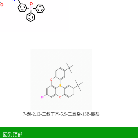
，
7-溴-2,12-二叔丁基-5,9-二氧杂-13B-硼萘
科研产品，
[3,2,1-DE]蒽，CAS:2378498-93-0，常备现
货，按需分装，高校研究所 先发后付
回到顶部