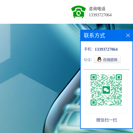
咨询电话
13393727064
联系方式
手机：
13393727064
Q Q：
微信扫一扫