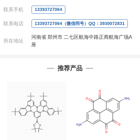
品也可咨询定制！
联系手机
13393727064
产品详细价格、规格等请直接联系：
联系人：杨经理
联系电话
13393727064（微信同号）QQ：3930072831
电话
:13393727064 / 0371-63377391
河南省 郑州市 二七区航海中路正商航海广场A
微信：
13393727064， QQ：3930072831 (欢迎致
所在地址
座
电或者QQ、微信联系)
公司对高校和国家科研机构可以先发货和开票后再付
款，如果您在工作中有用到的试剂，欢迎您
随时
联
系。出现质量问题，全额退款，并承担所有运费，欢
推荐产品
迎来电咨询相关产品，具体价格和优惠请联系或电
议
。
产品质量好
,价格好,售后服务更好!!选择阿尔法（威
梯希）,会让您事半功倍!!!
以下是公司部分现货产品，同类也均可提供，有需要
也可联系。