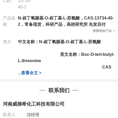
Cas：
13734-
40-2
产品名
N-叔丁氧羰基-O-叔丁基-L-苏氨酸，CAS:13734-40-
称
2，常备现货，科研产品，高校研究所 先发后付
查看相似产品 >
简介
中文名称：N-叔丁氧羰基-O-叔丁基-L-苏氨酸
英文名称：
Boc-O-tert-butyl-
L-threonine
CAS
...
查看全文 >
号：13734-40-2
分子式：C13H25NO5
联系我们
分子量：
275.34
河南威梯希化工科技有限公司
公司拥有一批长期从事精细化学品
开发和生产的高级技术人员，以及设备齐全的研发实
联系人
沈经理
验室和中试车间，店铺内只有部分产品，如需其他产