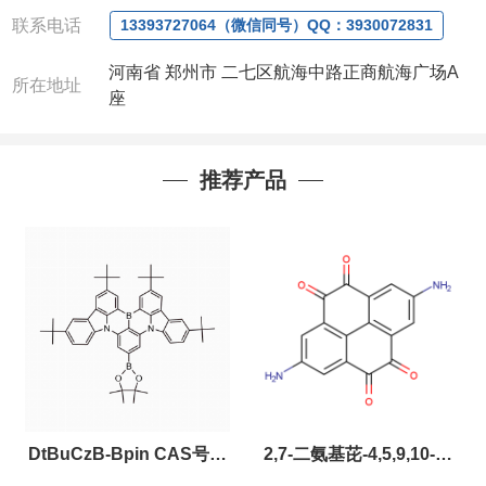
微信：
13393727064， QQ：3930072831 (欢迎致
联系电话
13393727064（微信同号）QQ：3930072831
电或者QQ、微信联系)
河南省 郑州市 二七区航海中路正商航海广场A
公司对高校和国家科研机构可以先发货和开票后再付
所在地址
座
款，如果您在工作中有用到的试剂，欢迎您
随时
联
系。出现质量问题，全额退款，并承担所有运费，欢
迎来电咨询相关产品，具体价格和优惠请联系或电
议
。
推荐产品
产品质量好
,价格好,售后服务更好!!选择阿尔法（威
梯希）,会让您事半功倍!!!
以下是公司部分现货产品，同类也均可提供，有需要
也可联系。
DtBuCzB-Bpin CAS号：
2,7-二氨基芘-4,5,9,10-四