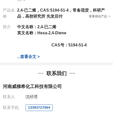
产品名
2,4-已二烯，CAS:5194-51-4，常备现货，科研产
称
品，高校研究所 先发后付
查看相似产品 >
简介
中文名称：2,4-已二烯
英文名称：Hexa-2,4-Diene
CAS号：5194-51-4
...
查看全文 >
分子式：
C6H10
联系我们
分子量：82.14
公司拥有一批长期从事精细化学品开发和生产的高级
河南威梯希化工科技有限公司
技术人员，以及设备齐全的研发实验室和中试车间，
店铺内只有部分产品，如需其他产品也可咨询定制！
联系人
沈经理
产品详细价格、规格等请直接联系：
联系人：杨经理
联系手机
13393727064
电话
:13393727064 / 0371-63377391