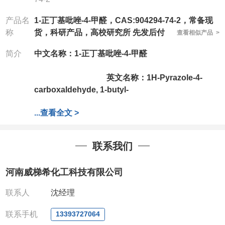
产品名
1-正丁基吡唑-4-甲醛，CAS:904294-74-2，常备现
称
货，科研产品，高校研究所 先发后付
查看相似产品 >
简介
中文名称：1-正丁基吡唑-4-甲醛
英文名称：1H-Pyrazole-4-
carboxaldehyde, 1-butyl-
...
查看全文 >
CAS号：904294-74-2
分子式：
C8H12N2O
联系我们
分子量：152.19
河南威梯希化工科技有限公司
公司拥有一批长
期从事精细化学品开发和生产的高级技术人员，以及
联系人
沈经理
设备齐全的研发实验室和中试车间，店铺内只有部分
产品，如需其他产品也可咨询定制！
联系手机
13393727064
产品详细价格、规格等请直接联系：