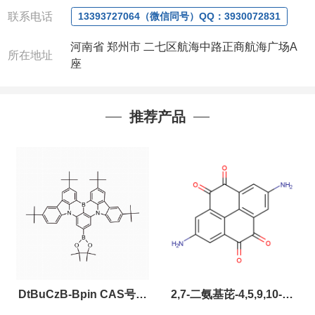
联系人：杨经理
联系电话
13393727064（微信同号）QQ：3930072831
电话
:13393727064 / 0371-63377391
河南省 郑州市 二七区航海中路正商航海广场A
微信：
13393727064， QQ：3930072831 (欢迎致
所在地址
座
电或者QQ、微信联系)
公司对高校和国家科研机构可以先发货和开票后再付
款，如果您在工作中有用到的试剂，欢迎您
随时
联
系。出现质量问题，全额退款，并承担所有运费，欢
推荐产品
迎来电咨询相关产品，具体价格和优惠请联系或电
议
。
产品质量好
,价格好,售后服务更好!!选择阿尔法（威
梯希）,会让您事半功倍!!!
以下是公司部分现货产品，同类也均可提供，有需要
也可联系。
DtBuCzB-Bpin CAS号：
2,7-二氨基芘-4,5,9,10-四