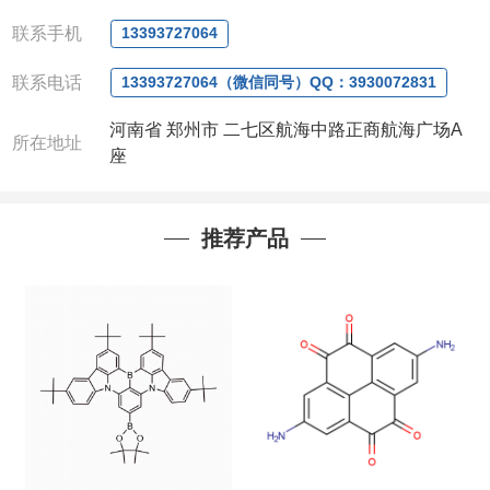
电话
:13393727064 / 0371-63377391
微信：
13393727064， QQ：3930072831 (欢迎致
联系手机
13393727064
电或者QQ、微信联系)
联系电话
公司对高校和国家科研机构可以先发货和开票后再付
13393727064（微信同号）QQ：3930072831
款，如果您在工作中有用到的试剂，欢迎您
随时
联
河南省 郑州市 二七区航海中路正商航海广场A
系。出现质量问题，全额退款，并承担所有运费，欢
所在地址
座
迎来电咨询相关产品，具体价格和优惠请联系或电
议
。
产品质量好
,价格好,售后服务更好!!选择阿尔法（威
推荐产品
梯希）,会让您事半功倍!!!
以下是公司部分现货产品，同类也均可提供，有需要
也可联系。