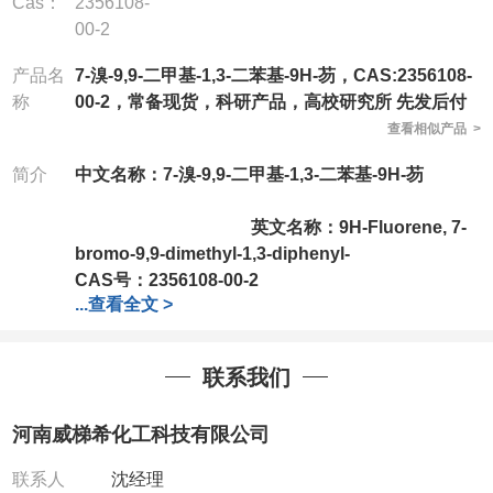
Cas：
2356108-
00-2
产品名
7-溴-9,9-二甲基-1,3-二苯基-9H-芴，CAS:2356108-
称
00-2，常备现货，科研产品，高校研究所 先发后付
查看相似产品 >
简介
中文名称：7-溴-9,9-二甲基-1,3-二苯基-9H-芴
英文名称：9H-Fluorene, 7-
bromo-9,9-dimethyl-1,3-diphenyl-
CAS号：2356108-00-2
...
查看全文 >
分子式：
C27H21Br
分子量：
425.36
公司拥有一批长期从事精细化学品开发和生产的高级
联系我们
技术人员，以及设备齐全的研发实验室和中试车间，
店铺内只有部分产品，如需其他产品也可咨询定制！
河南威梯希化工科技有限公司
产品详细价格、规格等请直接联系：
联系人：杨经理
联系人
沈经理