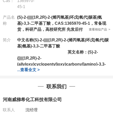
Cas：
1365970-
45-1
产品名
(S)-2-(((((1R,2R)-2-(烯丙氧基)环戊)氧代)羰基)氨
称
基)-3,3-二甲基丁酸，CAS:1365970-45-1，常备现
货，科研产品，高校研究所 先发后付
查看相似产品 >
简介
中文名称
(S)-2-(((((1R,2R)-2-(烯丙氧基)环戊)氧代)羰
基)氨基)-3,3-二甲基丁酸
英文名称：
(S)-2-
{[(((1R,2R)-2-
(allyloxy)cyclopentyl)oxy)carbonyl]amino}-3,3-
...
查看全文 >
dimethylbutanoic acid
CAS号：1365970-45-1
分子式：
C15H25NO5
联系我们
分子量：
299.36
河南威梯希化工科技有限公司
公司拥有一批长期从事精细化学品
开发和生产的高级技术人员，以及设备齐全的研发实
联系人
沈经理