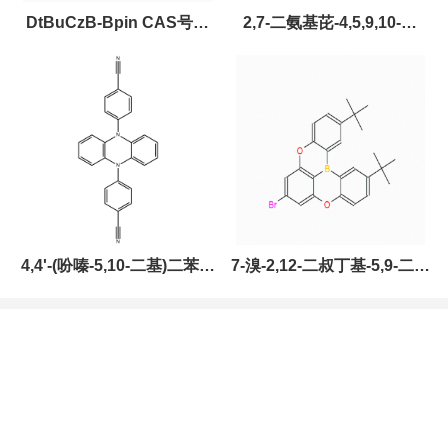
DtBuCzB-Bpin CAS号：
2,7-二氨基芘-4,5,9,10-四
2643331-97-7
酮，CAS:2459874-51-0，
现货促销，可分装，高校研
究所 先发后付
4,4'-(吩嗪-5,10-二基)二苯甲
7-溴-2,12-二叔丁基-5,9-二氧
腈，CAS:1638702-80-3，
杂-13B-硼萘[3,2,1-DE]蒽，
常备现货，科研产品，高校
CAS:2378498-93-0，常备
研究所 先发后付
现货，按需分装，高校研究
所 先发后付