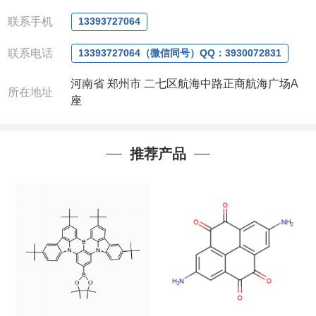
验室和中试车间，店铺内只有部分产品，如需其他产
品也可咨询定制！
联系手机
13393727064
产品详细价格、规格等请直接联系：
联系电话
联系人：杨经理
13393727064（微信同号）QQ：3930072831
电话
:13393727064 / 0371-63377391
河南省 郑州市 二七区航海中路正商航海广场A
微信：
13393727064， QQ：3930072831 (欢迎致
所在地址
座
电或者QQ、微信联系)
公司对高校和国家科研机构可以先发货和开票后再付
款，如果您在工作中有用到的试剂，欢迎您
随时
联
推荐产品
系。出现质量问题，全额退款，并承担所有运费，欢
迎来电咨询相关产品，具体价格和优惠请联系或电
议
。
产品质量好
,价格好,售后服务更好!!选择阿尔法（威
梯希）,会让您事半功倍!!!
以下是公司部分现货产品，同类也均可提供，有需要
也可联系。