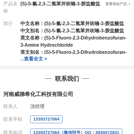
产品名
(S)-5-氟-2,3-二氢苯并呋喃-3-胺盐酸盐
查看相似产品 >
称
简介
中文名称：
(S)-5-氟-2,3-二氢苯并呋喃-3-胺盐酸盐
中文别名：
(S)-5-氟-2,3-二氢苯并呋喃-3-胺盐酸盐
英文名称：
(S)-5-Fluoro-2,3-Dihydrobenzofuran-
3-Amine Hydrochloride
英文别名：
(S)-5-Fluoro-2,3-Dihydrobenzofuran-
...
查看全文 >
3-Amine Hydrochloride
CAS号：
1637453-80-5
分子量
189.61
联系我们
分子式
C
H
ClFNO
8
9
包装：
1g,5g,10g,25g,50g,100g,250g;500g（可以
河南威梯希化工科技有限公司
按照客户要求分装）
我司对高校及科研单位先发货和
*后付款;如果您在工
联系人
沈经理
作中有用到的试剂,欢迎前来询购,如若出现质量问题,
全额退款,并承担所有运费。电话:0371-
联系手机
13393727064
63377391/13393727064
联系电话
QQ:3930072831
13393727064（微信同号）QQ：3930072831