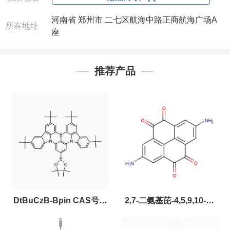
微信
:13393727064
河南省 郑州市 二七区航海中路正商航海广场A
联系人
: 沈晓东(欢迎致电,或QQ、微信联系)
所在地址
座
推荐产品
DtBuCzB-Bpin CAS号：
2,7-二氨基芘-4,5,9,10-四
2643331-97-7
酮，CAS:2459874-51-0，