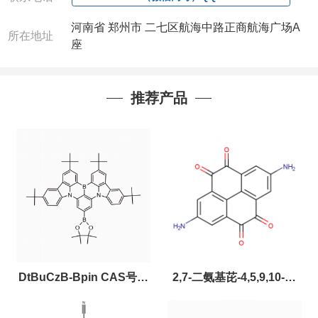
联系人
: 沈晓东(欢迎致电,或QQ、微信联系)
河南省 郑州市 二七区航海中路正商航海广场A
所在地址
座
推荐产品
DtBuCzB-Bpin CAS号：
2,7-二氨基芘-4,5,9,10-四
2643331-97-7
酮，CAS:2459874-51-0，