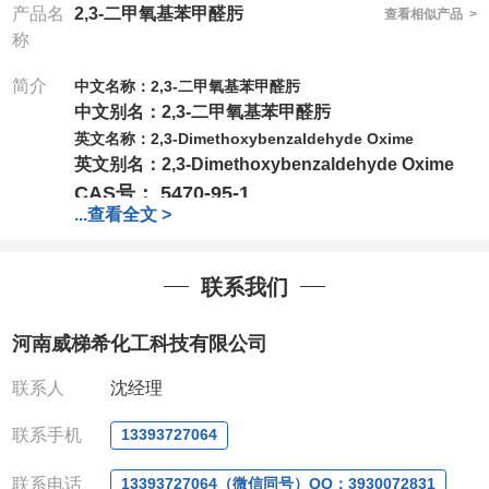
产品名
2,3-二甲氧基苯甲醛肟
查看相似产品 >
称
简介
中文名称：
2,3-二甲氧基苯甲醛肟
中文别名：
2,3-二甲氧基苯甲醛肟
英文名称：
2,3-Dimethoxybenzaldehyde Oxime
英文别名：
2,3-Dimethoxybenzaldehyde Oxime
CAS号
：
5470-95-1
...
查看全文 >
分子量
181.19
分子式
C
H
NO
9
11
3
联系我们
包装：
5g，10g，25g，100g
我司对高校及科研单位先发货和
*后付款;如果您在工
河南威梯希化工科技有限公司
作中有用到的试剂,欢迎前来询购,如若出现质量问题,
全额退款,并承担所有运费。电话:0371-
联系人
沈经理
63377391/13393727064
联系手机
13393727064
QQ:3930072831
微信
:13393727064
联系电话
13393727064（微信同号）QQ：3930072831